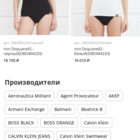
арт.
D8D494220/черный
арт.
D8D494220/белый
топ Dsquared2 -
топ Dsquared2 -
черный(D8D494220)
белый(D8D494220)
18 150 ₽
16 010 ₽
Производители
Aeronautica Militare
Agent Provocateur
AKEP
Armani Exchange
Balmain
Beatrice B
BOSS BLACK
BOSS ORANGE
Calvin Klein
CALVIN KLEIN JEANS
Calvin Klein Swimwear