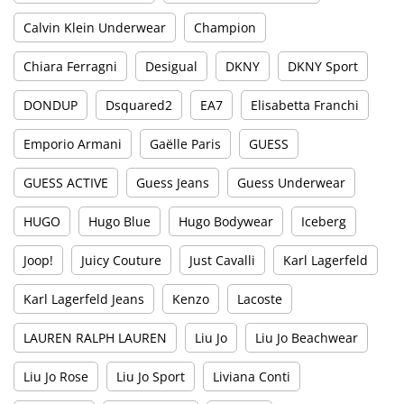
Calvin Klein Underwear
Champion
Chiara Ferragni
Desigual
DKNY
DKNY Sport
DONDUP
Dsquared2
EA7
Elisabetta Franchi
Emporio Armani
Gaëlle Paris
GUESS
GUESS ACTIVE
Guess Jeans
Guess Underwear
HUGO
Hugo Blue
Hugo Bodywear
Iceberg
Joop!
Juicy Couture
Just Cavalli
Karl Lagerfeld
Karl Lagerfeld Jeans
Kenzo
Lacoste
LAUREN RALPH LAUREN
Liu Jo
Liu Jo Beachwear
Liu Jo Rose
Liu Jo Sport
Liviana Conti