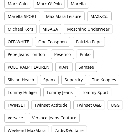
Marc Cain
Marc O' Polo
Marella
Marella SPORT
Max Mara Leisure
MAX&Co.
Michael Kors
MISAGA
Moschino Underwear
OFF-WHITE
One Teaspoon
Patrizia Pepe
Pepe Jeans London
Peserico
Pinko
POLO RALPH LAUREN
RIANI
Samsøe
Silvian Heach
Spanx
Superdry
The Kooples
Tommy Hilfiger
Tommy Jeans
Tommy Sport
TWINSET
Twinset Actitude
Twinset U&B
UGG
Versace
Versace Jeans Couture
Weekend MaxMara
Zadig&Voltaire