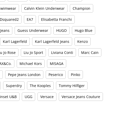
 Swimwear
Calvin Klein Underwear
Champion
Dsquared2
EA7
Elisabetta Franchi
 Jeans
Guess Underwear
HUGO
Hugo Blue
Karl Lagerfeld
Karl Lagerfeld Jeans
Kenzo
iu Jo Rose
Liu Jo Sport
Liviana Conti
Marc Cain
AX&Co.
Michael Kors
MISAGA
e
Pepe Jeans London
Peserico
Pinko
Superdry
The Kooples
Tommy Hilfiger
inset U&B
UGG
Versace
Versace Jeans Couture