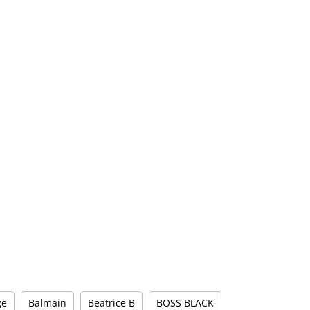
ge
Balmain
Beatrice B
BOSS BLACK