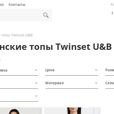
лог
Контакты
Р
f
 топы Twinset U&B
нские топы Twinset U&B
2
Цена
Раз
овка
Материал
Сезо