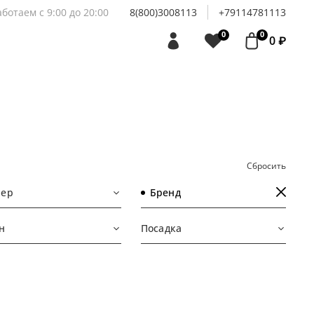
аботаем с 9:00 до 20:00
8(800)3008113
+79114781113
0
0
0 ₽
Сбросить
мер
Бренд
н
Посадка