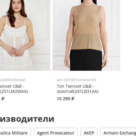
1LM2WAA/белый
арт.
241LB31AA/золотой
winset U&B -
Топ Twinset U&B -
(251LM2WAA)
золотой(241LB31AA)
0 ₽
15 290 ₽
изводители
utica Militare
Agent Provocateur
AKEP
Armani Exchan