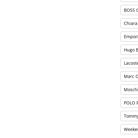
BOSS 
Chiara
Empor
Hugo 
Lacost
Marc O
Mosch
POLO 
Tommy
Weeke