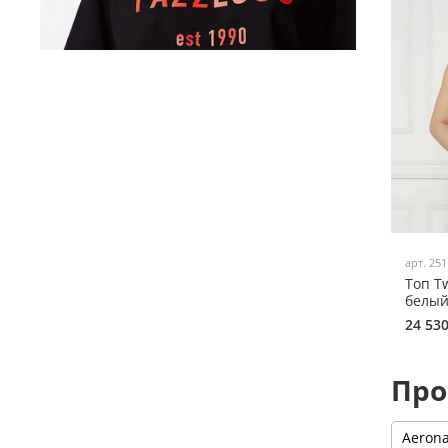
арт.
25
Топ T
белый
24 53
Про
Aerona