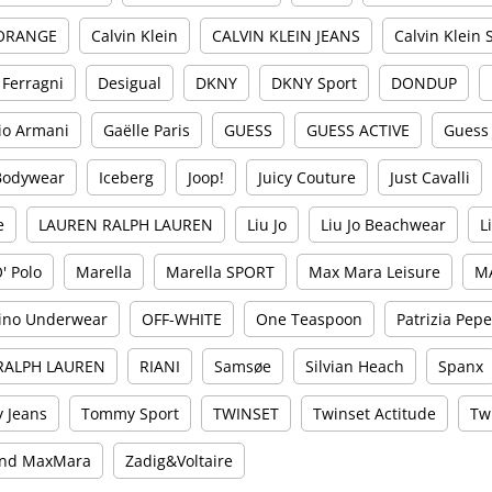
ORANGE
Calvin Klein
CALVIN KLEIN JEANS
Calvin Klein
 Ferragni
Desigual
DKNY
DKNY Sport
DONDUP
io Armani
Gaëlle Paris
GUESS
GUESS ACTIVE
Guess
Bodywear
Iceberg
Joop!
Juicy Couture
Just Cavalli
e
LAUREN RALPH LAUREN
Liu Jo
Liu Jo Beachwear
L
' Polo
Marella
Marella SPORT
Max Mara Leisure
M
ino Underwear
OFF-WHITE
One Teaspoon
Patrizia Pep
RALPH LAUREN
RIANI
Samsøe
Silvian Heach
Spanx
 Jeans
Tommy Sport
TWINSET
Twinset Actitude
Tw
nd MaxMara
Zadig&Voltaire