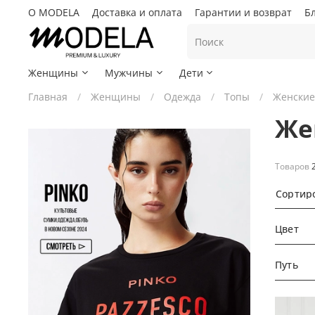
О MODELA
Доставка и оплата
Гарантии и возврат
Б
Женщины
Мужчины
Дети
Главная
Женщины
Одежда
Топы
Женские
Же
Товаров
Сортир
Цвет
Путь