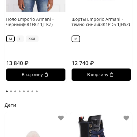
Поло Emporio Armani -
шорты Emporio Armani -
черный(6R1F82 1JTKZ)
темно-синий(3K1PD5 1JHSZ)
M
L
XXXL
M
13 840 ₽
12 740 ₽
В корзину
В корзину
Дети