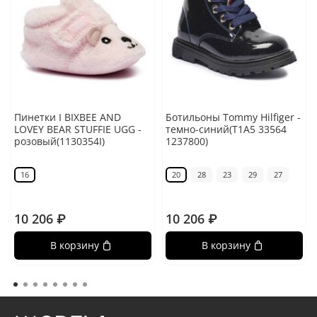
Пинетки I BIXBEE AND
Ботильоны Tommy Hilfiger -
LOVEY BEAR STUFFIE UGG -
темно-синий(T1A5 33564
розовый(1130354I)
1237800)
16
20
28
23
29
27
10 206 ₽
10 206 ₽
В корзину
В корзину