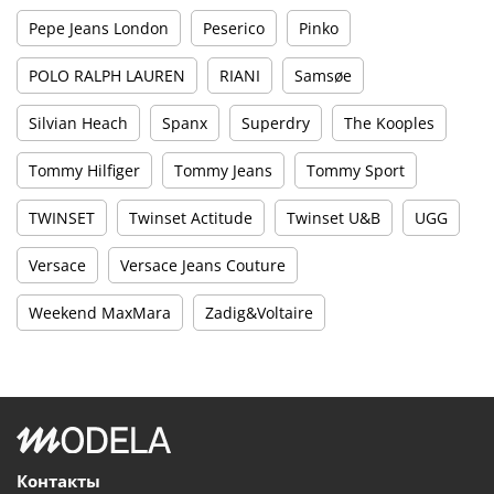
Pepe Jeans London
Peserico
Pinko
POLO RALPH LAUREN
RIANI
Samsøe
Silvian Heach
Spanx
Superdry
The Kooples
Tommy Hilfiger
Tommy Jeans
Tommy Sport
TWINSET
Twinset Actitude
Twinset U&B
UGG
Versace
Versace Jeans Couture
Weekend MaxMara
Zadig&Voltaire
Контакты