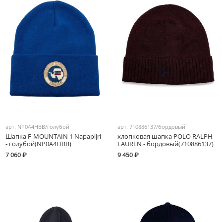
арт.
NP0A4HBB/голубой
арт.
710886137/бордовый
Шапка F-MOUNTAIN 1 Napapijri
хлопковая шапка POLO RALPH
- голубой(NP0A4HBB)
LAUREN - бордовый(710886137)
7 060 ₽
9 450 ₽