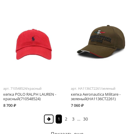
арт.
710548524/красный
арт.
HA1136CT2261/зеленый
кепка POLO RALPH LAUREN -
кепка Aeronautica Militare -
красный(710548524)
зеленый(HA1136CT2261)
8 700 ₽
7 060 ₽
1
2
3
…
30
Показать еще