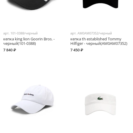
арт.
101-0388/черный
арт.
AM0AM07352/черный
кепка king lion Goorin Bros. -
кепка th established Tommy
черный(101-0388)
Hilfiger - черный(AM0AM07352)
7 840 ₽
7 450 ₽