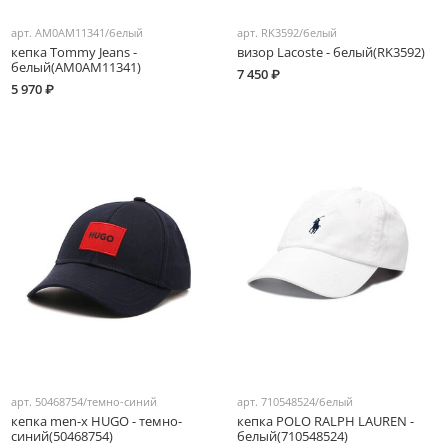
арт.
AM0AM11341/белый
арт.
RK3592/белый
кепка Tommy Jeans -
визор Lacoste - белый(RK3592)
белый(AM0AM11341)
7 450 ₽
5 970 ₽
арт.
50468754/темно-синий
арт.
710548524/белый
кепка men-x HUGO - темно-
кепка POLO RALPH LAUREN -
синий(50468754)
белый(710548524)