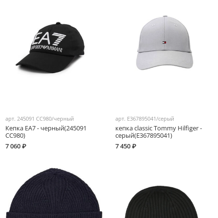
арт.
245091 CC980/черный
арт.
E367895041/серый
Кепка EA7 - черный(245091
кепка classic Tommy Hilfiger -
CC980)
серый(E367895041)
7 060 ₽
7 450 ₽