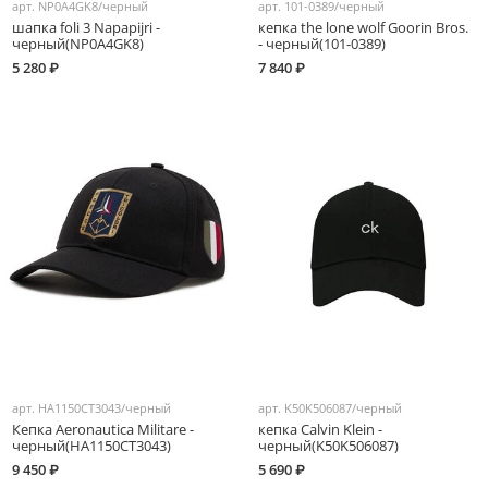
арт.
NP0A4GK8/черный
арт.
101-0389/черный
шапка foli 3 Napapijri -
кепка the lone wolf Goorin Bros.
черный(NP0A4GK8)
- черный(101-0389)
5 280 ₽
7 840 ₽
арт.
HA1150CT3043/черный
арт.
K50K506087/черный
Кепка Aeronautica Militare -
кепка Calvin Klein -
черный(HA1150CT3043)
черный(K50K506087)
9 450 ₽
5 690 ₽