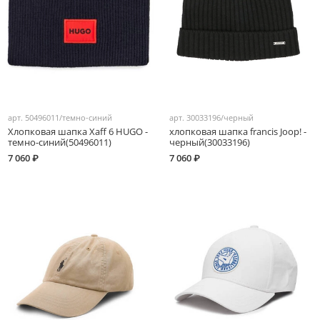
арт.
50496011/темно-синий
арт.
30033196/черный
Хлопковая шапка Xaff 6 HUGO -
хлопковая шапка francis Joop! -
темно-синий(50496011)
черный(30033196)
7 060 ₽
7 060 ₽