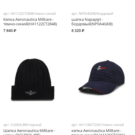
арт.
HA1122CT2848/темно-синий
арт.
NP0A4GKB/бордовый
Кепка Aeronautica Militare -
шапка Napapijri -
темно-синий(HA1122CT2848)
бордовый(NP0A4GKB)
7 840 ₽
8 320 ₽
арт.
CU063L485/черный
арт.
HA1136CT2261/темно-синий
Шапка Aeronautica Militare -
кепка Aeronautica Militare -