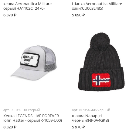
кепка Aeronautica Militare -
Шапка Aeronautica Militare -
серый(HA1102CT2476)
хаки(CU063L485)
6 370 ₽
5 690 ₽
арт.
R-1059-U00/серый
арт.
NP0A4GKB/черный
Кепка LEGENDS LIVE FOREVER
шапка Napapijri -
John Hatter - серый(R-1059-U00)
черный(NP0A4GKB)
8 320 ₽
5 970 ₽