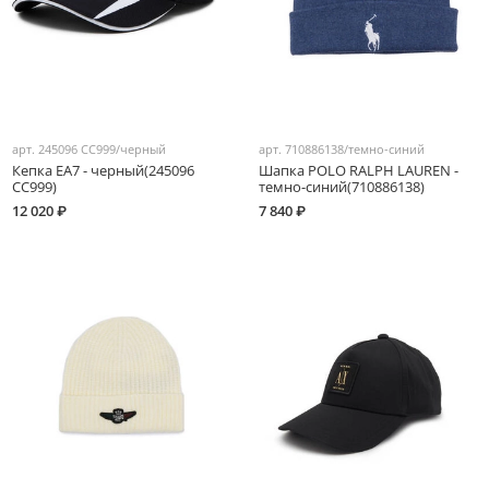
арт.
245096 CC999/черный
арт.
710886138/темно-синий
Кепка EA7 - черный(245096
Шапка POLO RALPH LAUREN -
CC999)
темно-синий(710886138)
12 020 ₽
7 840 ₽