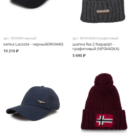
арт.
RK0440/черный
арт.
NP0A4GKA/графитовый
кепка Lacoste - черный(RK0440)
шапка fea 2 Napapijri -
графитовый (NP0A4GKA)
10 210 ₽
5 690 ₽