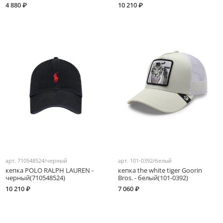
4 880 ₽
10 210 ₽
арт.
710548524/черный
арт.
101-0392/белый
кепка POLO RALPH LAUREN -
кепка the white tiger Goorin
черный(710548524)
Bros. - белый(101-0392)
10 210 ₽
7 060 ₽