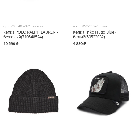
арт.
710548524/бежевый
арт.
50522032/белый
кепка POLO RALPH LAUREN -
Кепка Jinko Hugo Blue -
бежевый(710548524)
белый(50522032)
10 590 ₽
4 880 ₽