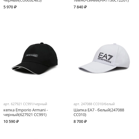
черный(CU063L485)
темно-синий(HA1136CT2261)
5 970 ₽
7 840 ₽
арт.
627921 CC991/черный
арт.
247088 CC010/белый
кепка Emporio Armani -
Шапка EA7 - белый(247088
черный(627921 CC991)
CC010)
10 590 ₽
8 700 ₽