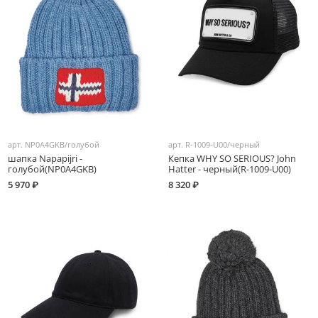
арт.
NP0A4GKB/голубой
арт.
R-1009-U00/черный
шапка Napapijri -
Кепка WHY SO SERIOUS? John
голубой(NP0A4GKB)
Hatter - черный(R-1009-U00)
5 970 ₽
8 320 ₽