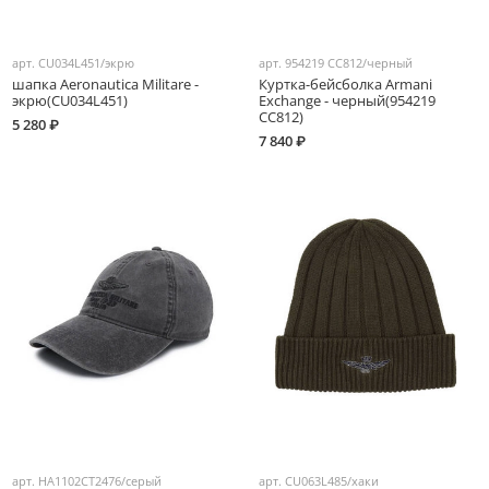
арт.
CU034L451/экрю
арт.
954219 CC812/черный
шапка Aeronautica Militare -
Куртка-бейсболка Armani
экрю(CU034L451)
Exchange - черный(954219
CC812)
5 280 ₽
7 840 ₽
арт.
HA1102CT2476/серый
арт.
CU063L485/хаки