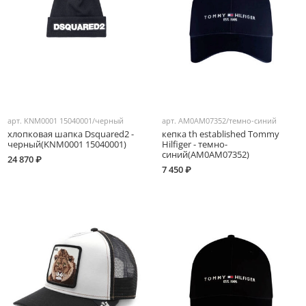
арт.
KNM0001 15040001/черный
арт.
AM0AM07352/темно-синий
хлопковая шапка Dsquared2 -
кепка th established Tommy
черный(KNM0001 15040001)
Hilfiger - темно-
синий(AM0AM07352)
24 870 ₽
7 450 ₽