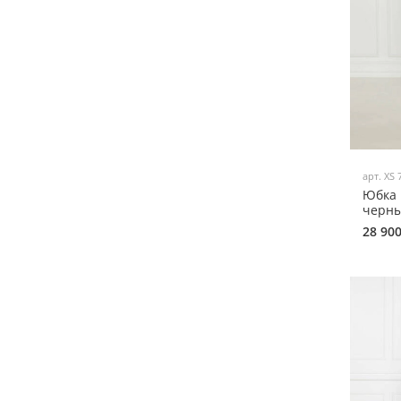
арт.
XS 
Юбка 
черны
28 90