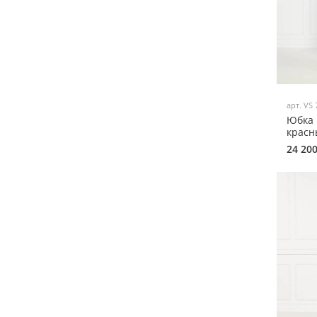
арт.
VS 
Юбка 
красн
24 20