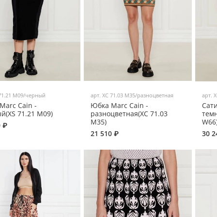
71.21 M09/черный
арт.
XC 71.03 M35/разноцветная
арт.
X
Marc Cain -
Юбка Marc Cain -
Сати
й(XS 71.21 M09)
разноцветная(XC 71.03
темн
M35)
W66
0 ₽
21 510 ₽
30 2