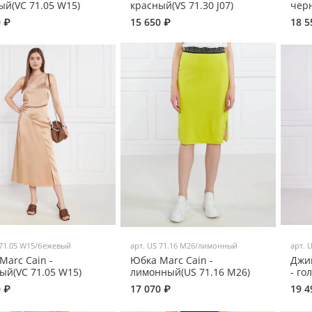
ый(VC 71.05 W15)
красный(VS 71.30 J07)
черн
0 ₽
15 650 ₽
18 5
71.05 W15/бежевый
арт.
US 71.16 M26/лимонный
арт.
U
Marc Cain -
Юбка Marc Cain -
Джи
ый(VC 71.05 W15)
лимонный(US 71.16 M26)
- го
0 ₽
17 070 ₽
19 4