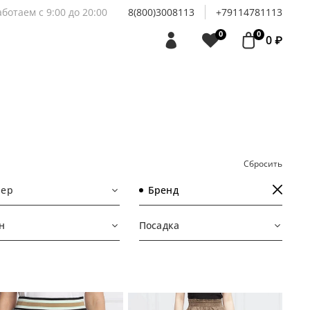
аботаем с 9:00 до 20:00
8(800)3008113
+79114781113
0
0
0 ₽
Сбросить
мер
Бренд
н
Посадка