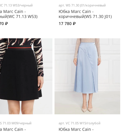
C 71.13 W53/черный
арт.
WS 71.30 J01/коричневый
 Marc Cain -
Юбка Marc Cain -
ный(WC 71.13 W53)
коричневый(WS 71.30 J01)
70 ₽
17 780 ₽
S 71.03 M09/черный
арт.
VC 71.05 W15/голубой
 Marc Cain -
Юбка Marc Cain -