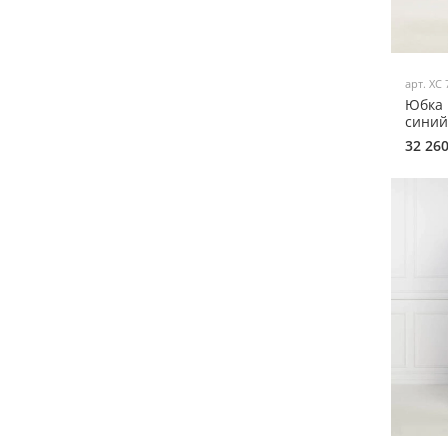
арт.
XC 
Юбка 
синий
32 26