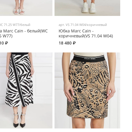
C 71.25 W77/белый
арт.
VS 71.04 W04/коричневый
 Marc Cain - белый(WC
Юбка Marc Cain -
5 W77)
коричневый(VS 71.04 W04)
10 ₽
18 480 ₽