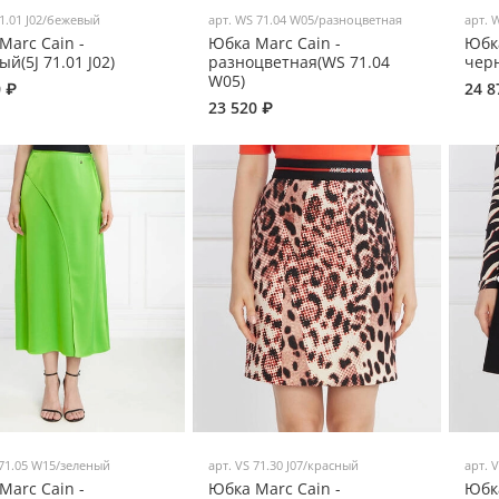
71.01 J02/бежевый
арт.
WS 71.04 W05/разноцветная
арт.
W
Marc Cain -
Юбка Marc Cain -
Юбка
й(5J 71.01 J02)
разноцветная(WS 71.04
чер
W05)
0 ₽
24 8
23 520 ₽
71.05 W15/зеленый
арт.
VS 71.30 J07/красный
арт.
V
Marc Cain -
Юбка Marc Cain -
Юбка