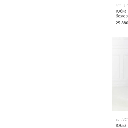
арт.
5J 
Юбка 
бежевы
25 88
арт.
VC 
Юбка 