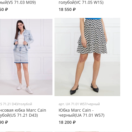
ый(VS 71.03 M09)
голубой(VC 71.05 W15)
50 ₽
18 550 ₽
S 71.21 D43/голубой
арт.
UA 71.01 W57/черный
нсовая юбка Marc Cain
Юбка Marc Cain -
лубой(US 71.21 D43)
черный(UA 71.01 W57)
90 ₽
18 200 ₽