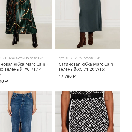
C 71.14 W66/темно-зеленый
арт.
XC 71.20 W15/зеленый
новая юбка Marc Cain -
Сатиновая юбка Marc Cain -
о-зеленый (XC 71.14
зеленый(XC 71.20 W15)
)
17 780 ₽
40 ₽