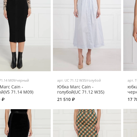
71.14 M09/черный
арт.
UC 71.12 W35/голубой
арт.
T
Marc Cain -
Юбка Marc Cain -
юбка
й(VS 71.14 M09)
голубой(UC 71.12 W35)
черн
0 ₽
21 510 ₽
17 7