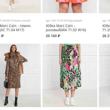
71.04 M17/темно-синий
арт.
WA 71.02 W16/розовый
арт.
W
Marc Cain - темно-
Юбка Marc Cain -
Юбка
(XC 71.04 M17)
розовый(WA 71.02 W16)
71.2
0 ₽
20 160 ₽
26 2