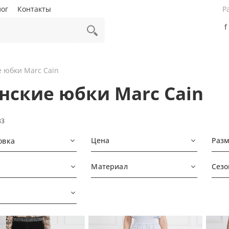
лог
Контакты
Р
f
 юбки Marc Cain
нские юбки Marc Cain
33
Цена
Раз
овка
Материал
Сезо