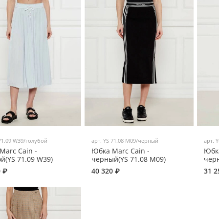
71.09 W39/голубой
арт.
YS 71.08 M09/черный
арт.
Y
Marc Cain -
Юбка Marc Cain -
Юбка
ой(YS 71.09 W39)
черный(YS 71.08 M09)
черн
0 ₽
40 320 ₽
31 2