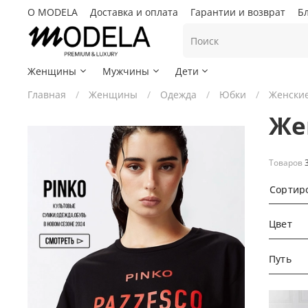
О MODELA
Доставка и оплата
Гарантии и возврат
Б
Женщины
Мужчины
Дети
Главная
Женщины
Одежда
Юбки
Женские
Же
Товаров
Сортир
Цвет
Путь