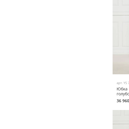
арт.
YS 
Юбка 
голуб
36 96