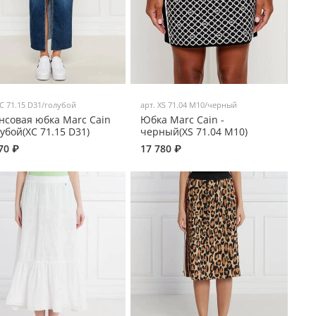
C 71.15 D31/голубой
арт.
XS 71.04 M10/черный
нсовая юбка Marc Cain
Юбка Marc Cain -
лубой(XC 71.15 D31)
черный(XS 71.04 M10)
70 ₽
17 780 ₽