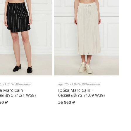
C 71.21 W58/черный
арт.
YS 71.09 W39/бежевый
 Marc Cain -
Юбка Marc Cain -
ый(YC 71.21 W58)
бежевый(YS 71.09 W39)
50 ₽
36 960 ₽