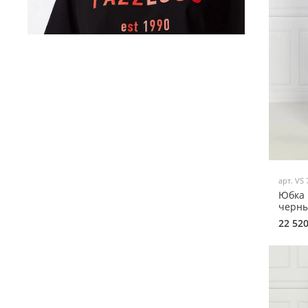
арт.
VS 
Юбка 
черны
22 52