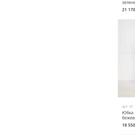
зелен
21 17
арт.
VC 
Юбка 
бежев
18 55