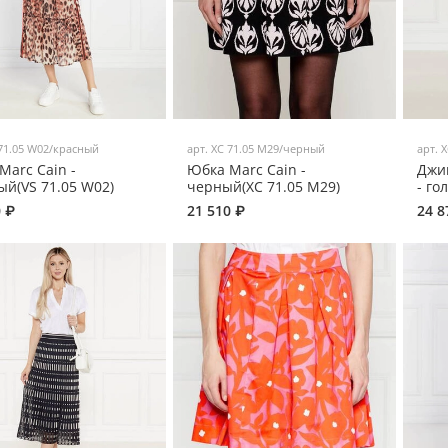
71.05 W02/красный
арт.
XC 71.05 M29/черный
арт.
X
Marc Cain -
Юбка Marc Cain -
Джи
ый(VS 71.05 W02)
черный(XC 71.05 M29)
- го
0 ₽
21 510 ₽
24 8