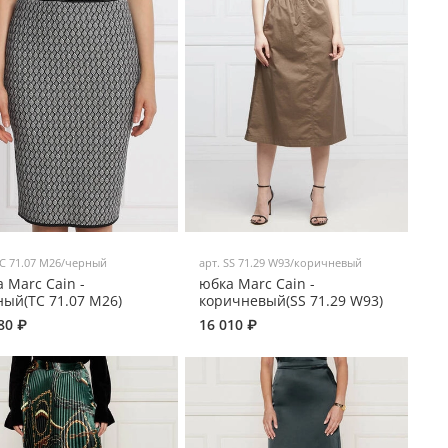
C 71.07 M26/черный
арт.
SS 71.29 W93/коричневый
 Marc Cain -
юбка Marc Cain -
ый(TC 71.07 M26)
коричневый(SS 71.29 W93)
80 ₽
16 010 ₽