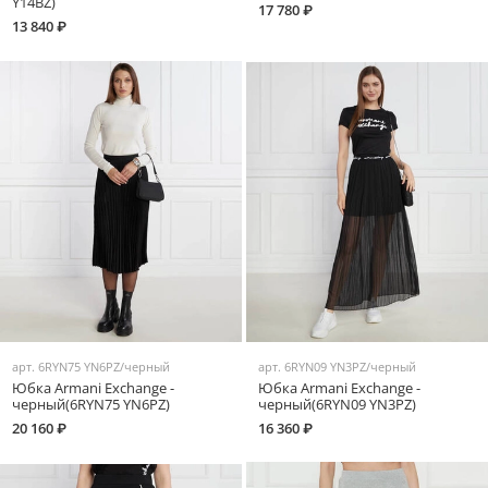
Y14BZ)
17 780 ₽
13 840 ₽
арт.
6RYN75 YN6PZ/черный
арт.
6RYN09 YN3PZ/черный
Юбка Armani Exchange -
Юбка Armani Exchange -
черный(6RYN75 YN6PZ)
черный(6RYN09 YN3PZ)
20 160 ₽
16 360 ₽