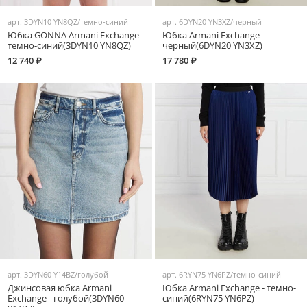
арт.
3DYN10 YN8QZ/темно-синий
арт.
6DYN20 YN3XZ/черный
Юбка GONNA Armani Exchange -
Юбка Armani Exchange -
темно-синий(3DYN10 YN8QZ)
черный(6DYN20 YN3XZ)
12 740 ₽
17 780 ₽
арт.
3DYN60 Y14BZ/голубой
арт.
6RYN75 YN6PZ/темно-синий
Джинсовая юбка Armani
Юбка Armani Exchange - темно-
Exchange - голубой(3DYN60
синий(6RYN75 YN6PZ)