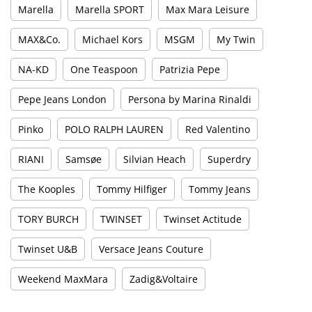
Marella
Marella SPORT
Max Mara Leisure
MAX&Co.
Michael Kors
MSGM
My Twin
NA-KD
One Teaspoon
Patrizia Pepe
Pepe Jeans London
Persona by Marina Rinaldi
Pinko
POLO RALPH LAUREN
Red Valentino
RIANI
Samsøe
Silvian Heach
Superdry
The Kooples
Tommy Hilfiger
Tommy Jeans
TORY BURCH
TWINSET
Twinset Actitude
Twinset U&B
Versace Jeans Couture
Weekend MaxMara
Zadig&Voltaire