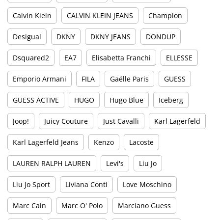
Calvin Klein
CALVIN KLEIN JEANS
Champion
Desigual
DKNY
DKNY JEANS
DONDUP
Dsquared2
EA7
Elisabetta Franchi
ELLESSE
Emporio Armani
FILA
Gaëlle Paris
GUESS
GUESS ACTIVE
HUGO
Hugo Blue
Iceberg
Joop!
Juicy Couture
Just Cavalli
Karl Lagerfeld
Karl Lagerfeld Jeans
Kenzo
Lacoste
LAUREN RALPH LAUREN
Levi's
Liu Jo
Liu Jo Sport
Liviana Conti
Love Moschino
Marc Cain
Marc O' Polo
Marciano Guess