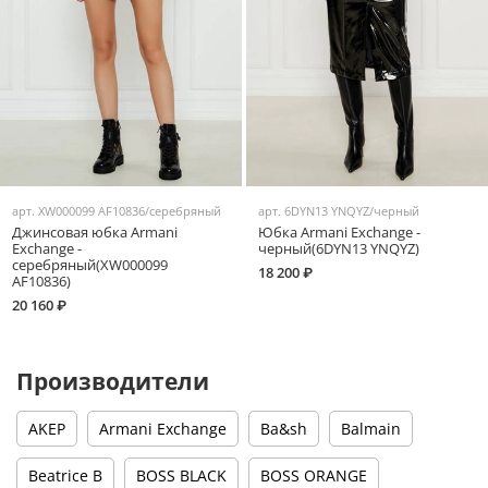
арт.
XW000099 AF10836/серебряный
арт.
6DYN13 YNQYZ/черный
Джинсовая юбка Armani
Юбка Armani Exchange -
Exchange -
черный(6DYN13 YNQYZ)
серебряный(XW000099
18 200 ₽
AF10836)
20 160 ₽
Производители
AKEP
Armani Exchange
Ba&sh
Balmain
Beatrice B
BOSS BLACK
BOSS ORANGE