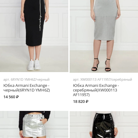
арт.
6RYN1D YMH6Z/черный
арт.
XW000113 AF11957/серебряный
Юбка Armani Exchange -
Юбка Armani Exchange -
черный(6RYN1D YMH6Z)
серебряный(XW000113
AF11957)
14 560 ₽
18 820 ₽