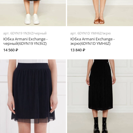
арт.
6DYN19 YN3VZ/черный
арт.
6DYN1D YMH6Z/экрю
Юбка Armani Exchange -
Юбка Armani Exchange -
черный(6DYN19 YN3VZ)
экрю(6DYN1D YMH6Z)
14 560 ₽
13 840 ₽