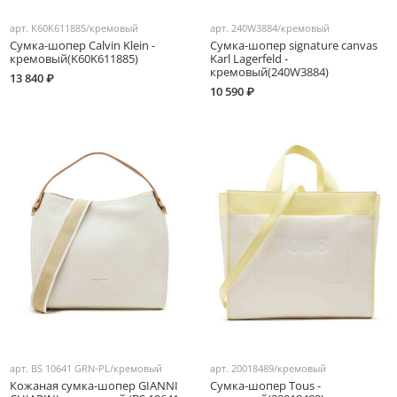
арт.
K60K611885/кремовый
арт.
240W3884/кремовый
Сумка-шопер Calvin Klein -
Сумка-шопер signature canvas
кремовый(K60K611885)
Karl Lagerfeld -
кремовый(240W3884)
13 840 ₽
10 590 ₽
арт.
BS 10641 GRN-PL/кремовый
арт.
20018489/кремовый
Кожаная сумка-шопер GIANNI
Сумка-шопер Tous -