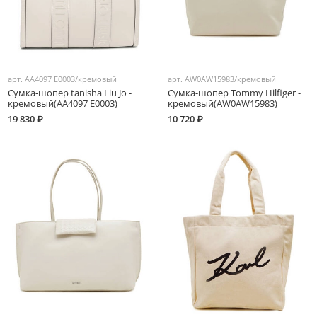
арт.
AA4097 E0003/кремовый
арт.
AW0AW15983/кремовый
Сумка-шопер tanisha Liu Jo -
Сумка-шопер Tommy Hilfiger -
кремовый(AA4097 E0003)
кремовый(AW0AW15983)
19 830 ₽
10 720 ₽