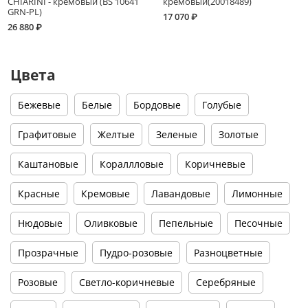
CHIARINI - кремовый (BS 10641
кремовый(20018489)
GRN-PL)
17 070 ₽
26 880 ₽
Цвета
Бежевые
Белые
Бордовые
Голубые
Графитовые
Желтые
Зеленые
Золотые
Каштановые
Кораллловые
Коричневые
Красные
Кремовые
Лавандовые
Лимонные
Нюдовые
Оливковые
Пепельные
Песочные
Прозрачные
Пудро-розовые
Разноцветные
Розовые
Светло-коричневые
Серебряные