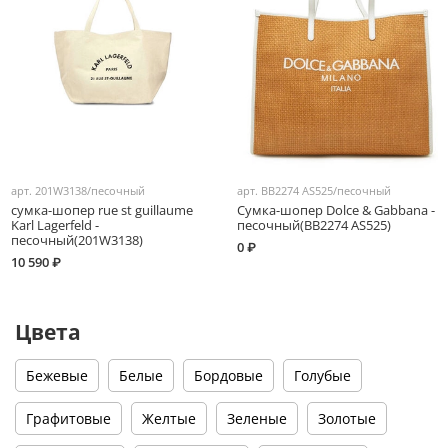
арт.
201W3138/песочный
арт.
BB2274 AS525/песочный
сумка-шопер rue st guillaume
Сумка-шопер Dolce & Gabbana -
Karl Lagerfeld -
песочный(BB2274 AS525)
песочный(201W3138)
0 ₽
10 590 ₽
Цвета
Бежевые
Белые
Бордовые
Голубые
Графитовые
Желтые
Зеленые
Золотые