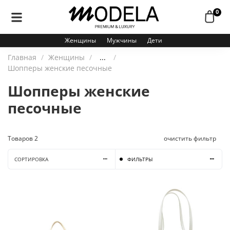
0
Женщины
Мужчины
Дети
Главная
Женщины
...
Шопперы женские песочные
Шопперы женские
песочные
Товаров
2
очистить фильтр
СОРТИРОВКА
ФИЛЬТРЫ