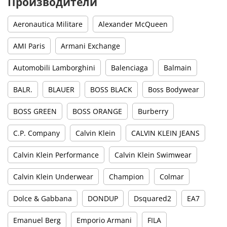
Производители
Aeronautica Militare
Alexander McQueen
AMI Paris
Armani Exchange
Automobili Lamborghini
Balenciaga
Balmain
BALR.
BLAUER
BOSS BLACK
Boss Bodywear
BOSS GREEN
BOSS ORANGE
Burberry
C.P. Company
Calvin Klein
CALVIN KLEIN JEANS
Calvin Klein Performance
Calvin Klein Swimwear
Calvin Klein Underwear
Champion
Colmar
Dolce & Gabbana
DONDUP
Dsquared2
EA7
Emanuel Berg
Emporio Armani
FILA