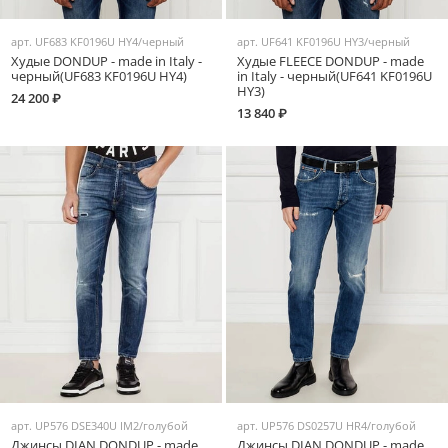
арт.
UF683 KF0196U HY4/черный
арт.
UF641 KF0196U HY3/черный
Худые DONDUP - made in Italy -
Худые FLEECE DONDUP - made
черный(UF683 KF0196U HY4)
in Italy - черный(UF641 KF0196U
HY3)
24 200 ₽
13 840 ₽
арт.
UP576 DSE340U IM2/голубой
арт.
UP576 DS0257U HR4/голубой
Джинсы DIAN DONDUP - made
Джинсы DIAN DONDUP - made