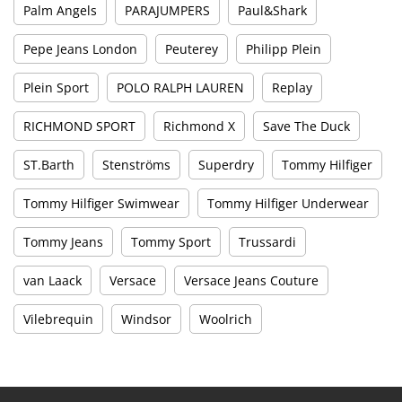
Palm Angels
PARAJUMPERS
Paul&Shark
Pepe Jeans London
Peuterey
Philipp Plein
Plein Sport
POLO RALPH LAUREN
Replay
RICHMOND SPORT
Richmond X
Save The Duck
ST.Barth
Stenströms
Superdry
Tommy Hilfiger
Tommy Hilfiger Swimwear
Tommy Hilfiger Underwear
Tommy Jeans
Tommy Sport
Trussardi
van Laack
Versace
Versace Jeans Couture
Vilebrequin
Windsor
Woolrich