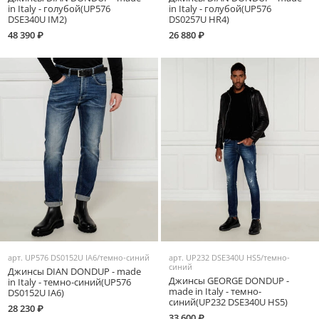
in Italy - голубой(UP576
in Italy - голубой(UP576
DSE340U IM2)
DS0257U HR4)
48 390 ₽
26 880 ₽
арт.
UP576 DS0152U IA6/темно-синий
арт.
UP232 DSE340U HS5/темно-
синий
Джинсы DIAN DONDUP - made
Джинсы GEORGE DONDUP -
in Italy - темно-синий(UP576
made in Italy - темно-
DS0152U IA6)
синий(UP232 DSE340U HS5)
28 230 ₽
33 600 ₽