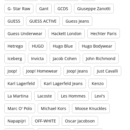
G- Star Raw
Gant
GCDS
Giuseppe Zanotti
GUESS
GUESS ACTIVE
Guess Jeans
Guess Underwear
Hackett London
Hechter Paris
Hetrego
HUGO
Hugo Blue
Hugo Bodywear
Iceberg
Invicta
Jacob Cohen
John Richmond
Joop!
Joop! Homewear
Joop! Jeans
Just Cavalli
Karl Lagerfeld
Karl Lagerfeld Jeans
Kenzo
La Martina
Lacoste
Les Hommes
Levi's
Marc O' Polo
Michael Kors
Moose Knuckles
Napapijri
OFF-WHITE
Oscar Jacobson