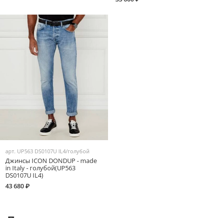
арт.
UP563 DS0107U IL4/голубой
Джинсы ICON DONDUP - made
in Italy - голубой(UP563
DS0107U IL4)
43 680 ₽