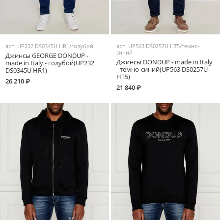
арт.
UP232 DS0345U HR1/голубой
арт.
UP563 DS0257U HT5/темно-
синий
Джинсы GEORGE DONDUP -
Джинсы DONDUP - made in Italy
made in Italy - голубой(UP232
- темно-синий(UP563 DS0257U
DS0345U HR1)
HT5)
26 210 ₽
21 840 ₽