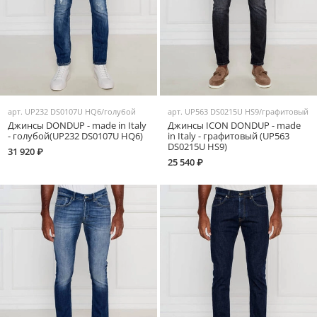
арт.
UP232 DS0107U HQ6/голубой
арт.
UP563 DS0215U HS9/графитовый
Джинсы DONDUP - made in Italy
Джинсы ICON DONDUP - made
- голубой(UP232 DS0107U HQ6)
in Italy - графитовый (UP563
DS0215U HS9)
31 920 ₽
25 540 ₽