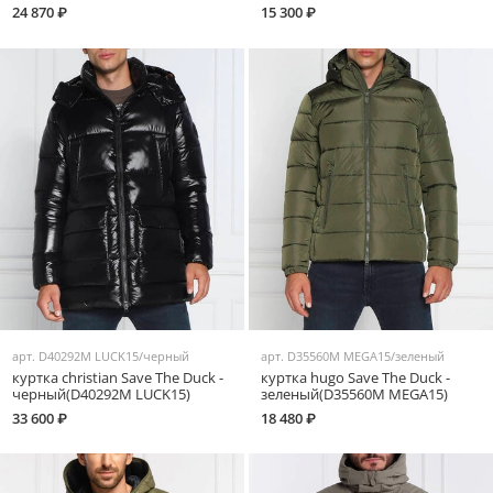
24 870 ₽
15 300 ₽
арт.
D40292M LUCK15/черный
арт.
D35560M MEGA15/зеленый
куртка christian Save The Duck -
куртка hugo Save The Duck -
черный(D40292M LUCK15)
зеленый(D35560M MEGA15)
33 600 ₽
18 480 ₽