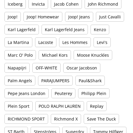
Iceberg
Invicta
Jacob Cohen
John Richmond
Joop!
Joop! Homewear
Joop! Jeans
Just Cavalli
Karl Lagerfeld
Karl Lagerfeld Jeans
Kenzo
La Martina
Lacoste
Les Hommes
Levi's
Marc O' Polo
Michael Kors
Moose Knuckles
Napapijri
OFF-WHITE
Oscar Jacobson
Palm Angels
PARAJUMPERS
Paul&Shark
Pepe Jeans London
Peuterey
Philipp Plein
Plein Sport
POLO RALPH LAUREN
Replay
RICHMOND SPORT
Richmond X
Save The Duck
ST.Barth
Stenströms
Superdry
Tommy Hilfiger