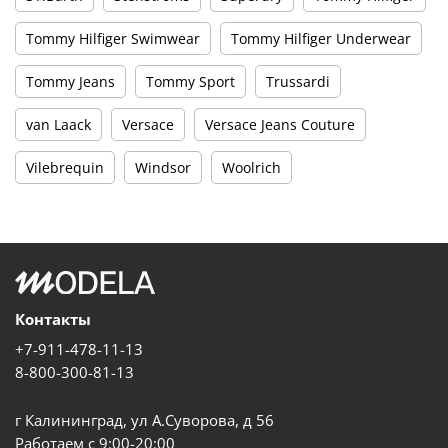
Tommy Hilfiger Swimwear
Tommy Hilfiger Underwear
Tommy Jeans
Tommy Sport
Trussardi
van Laack
Versace
Versace Jeans Couture
Vilebrequin
Windsor
Woolrich
Контакты
+7-911-478-11-13
8-800-300-81-13
г Калининград, ул А.Суворова, д 56
Работаем с 9:00-20:00