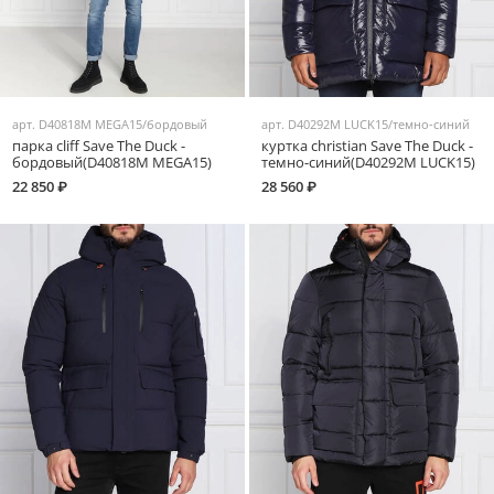
арт.
D40818M MEGA15/бордовый
арт.
D40292M LUCK15/темно-синий
парка cliff Save The Duck -
куртка christian Save The Duck -
бордовый(D40818M MEGA15)
темно-синий(D40292M LUCK15)
22 850 ₽
28 560 ₽