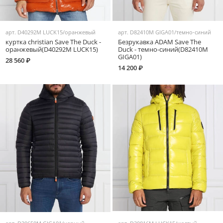
арт.
D40292M LUCK15/оранжевый
арт.
D82410M GIGA01/темно-синий
куртка christian Save The Duck -
Безрукавка ADAM Save The
оранжевый(D40292M LUCK15)
Duck - темно-синий(D82410M
GIGA01)
28 560 ₽
14 200 ₽