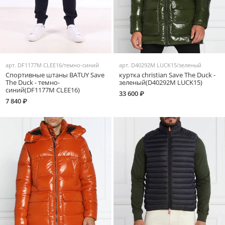
арт.
DF1177M CLEE16/темно-синий
арт.
D40292M LUCK15/зеленый
Спортивные штаны BATUY Save
куртка christian Save The Duck -
The Duck - темно-
зеленый(D40292M LUCK15)
синий(DF1177M CLEE16)
33 600 ₽
7 840 ₽