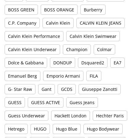
BOSS GREEN
BOSS ORANGE
Burberry
C.P. Company
Calvin Klein
CALVIN KLEIN JEANS
Calvin Klein Performance
Calvin Klein Swimwear
Calvin Klein Underwear
Champion
Colmar
Dolce & Gabbana
DONDUP
Dsquared2
EA7
Emanuel Berg
Emporio Armani
FILA
G- Star Raw
Gant
GCDS
Giuseppe Zanotti
GUESS
GUESS ACTIVE
Guess Jeans
Guess Underwear
Hackett London
Hechter Paris
Hetrego
HUGO
Hugo Blue
Hugo Bodywear