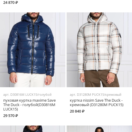
24 870 ₽
арт.
D30816M LUCK15/голубой
арт.
D31280M PUCK15/кремовый
пуховая куртка maxime Save
куртка nissim Save The Duck -
The Duck - голубой(D30816M
кремовый (D31280M PUCK15)
LUCK15)
20 840 ₽
29 570 ₽