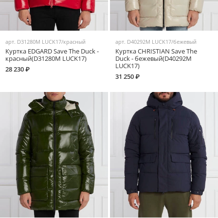
арт.
D31280M LUCK17/красный
арт.
D40292M LUCK17/бежевый
Куртка EDGARD Save The Duck -
Куртка CHRISTIAN Save The
красный(D31280M LUCK17)
Duck - бежевый(D40292M
LUCK17)
28 230 ₽
31 250 ₽