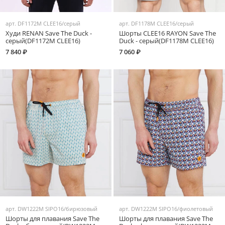
арт.
DF1172M CLEE16/серый
арт.
DF1178M CLEE16/серый
Худи RENAN Save The Duck -
Шорты CLEE16 RAYON Save The
серый(DF1172M CLEE16)
Duck - серый(DF1178M CLEE16)
7 840 ₽
7 060 ₽
арт.
DW1222M SIPO16/бирюзовый
арт.
DW1222M SIPO16/фиолетовый
Шорты для плавания Save The
Шорты для плавания Save The