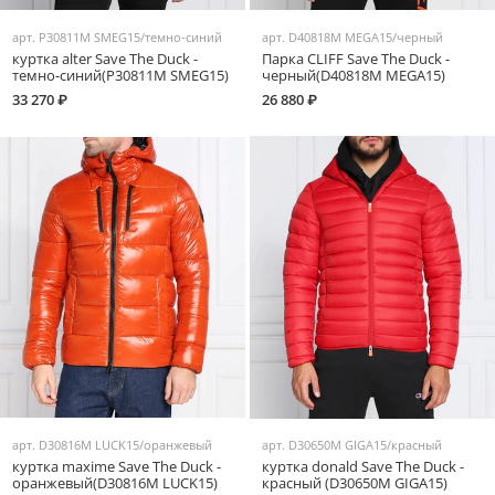
арт.
P30811M SMEG15/темно-синий
арт.
D40818M MEGA15/черный
куртка alter Save The Duck -
Парка CLIFF Save The Duck -
темно-синий(P30811M SMEG15)
черный(D40818M MEGA15)
33 270 ₽
26 880 ₽
арт.
D30816M LUCK15/оранжевый
арт.
D30650M GIGA15/красный
куртка maxime Save The Duck -
куртка donald Save The Duck -
оранжевый(D30816M LUCK15)
красный (D30650M GIGA15)