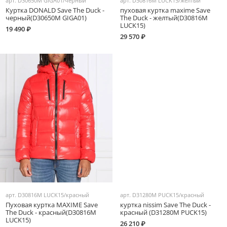
арт.
D30650M GIGA01/черный
арт.
D30816M LUCK15/желтый
Куртка DONALD Save The Duck -
пуховая куртка maxime Save
черный(D30650M GIGA01)
The Duck - желтый(D30816M
LUCK15)
19 490 ₽
29 570 ₽
арт.
D30816M LUCK15/красный
арт.
D31280M PUCK15/красный
Пуховая куртка MAXIME Save
куртка nissim Save The Duck -
The Duck - красный(D30816M
красный (D31280M PUCK15)
LUCK15)
26 210 ₽