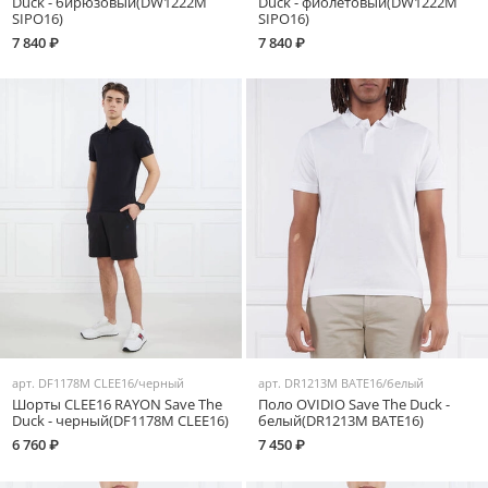
Duck - бирюзовый(DW1222M
Duck - фиолетовый(DW1222M
SIPO16)
SIPO16)
7 840 ₽
7 840 ₽
арт.
DF1178M CLEE16/черный
арт.
DR1213M BATE16/белый
Шорты CLEE16 RAYON Save The
Поло OVIDIO Save The Duck -
Duck - черный(DF1178M CLEE16)
белый(DR1213M BATE16)
6 760 ₽
7 450 ₽