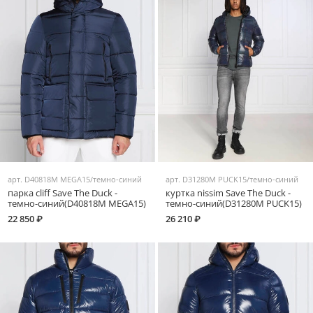
арт.
D40818M MEGA15/темно-синий
арт.
D31280M PUCK15/темно-синий
парка cliff Save The Duck -
куртка nissim Save The Duck -
темно-синий(D40818M MEGA15)
темно-синий(D31280M PUCK15)
22 850 ₽
26 210 ₽