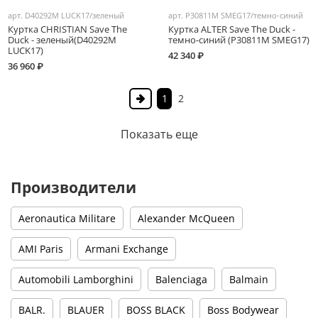
арт.
D40292M LUCK17/зеленый
арт.
P30811M SMEG17/темно-синий
Куртка CHRISTIAN Save The
Куртка ALTER Save The Duck -
Duck - зеленый(D40292M
темно-синий (P30811M SMEG17)
LUCK17)
42 340 ₽
36 960 ₽
1
2
Показать еще
Производители
Aeronautica Militare
Alexander McQueen
AMI Paris
Armani Exchange
Automobili Lamborghini
Balenciaga
Balmain
BALR.
BLAUER
BOSS BLACK
Boss Bodywear