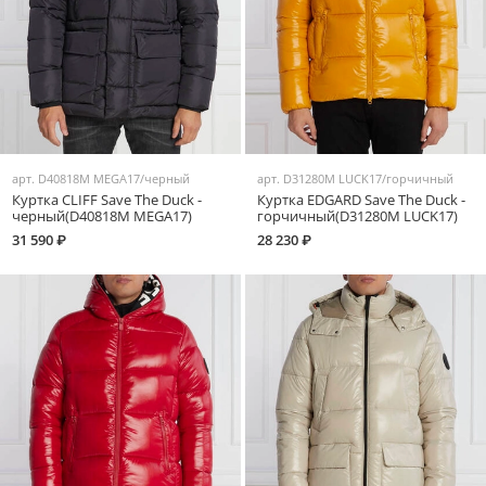
арт.
D40818M MEGA17/черный
арт.
D31280M LUCK17/горчичный
Куртка CLIFF Save The Duck -
Куртка EDGARD Save The Duck -
черный(D40818M MEGA17)
горчичный(D31280M LUCK17)
31 590 ₽
28 230 ₽