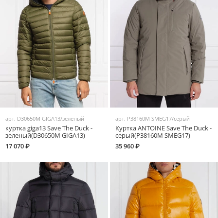
арт.
D30650M GIGA13/зеленый
арт.
P38160M SMEG17/серый
куртка giga13 Save The Duck -
Куртка ANTOINE Save The Duck -
зеленый(D30650M GIGA13)
серый(P38160M SMEG17)
17 070 ₽
35 960 ₽