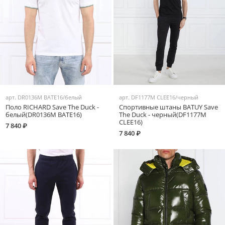
арт.
DR0136M BATE16/белый
арт.
DF1177M CLEE16/черный
Поло RICHARD Save The Duck -
Спортивные штаны BATUY Save
белый(DR0136M BATE16)
The Duck - черный(DF1177M
CLEE16)
7 840 ₽
7 840 ₽