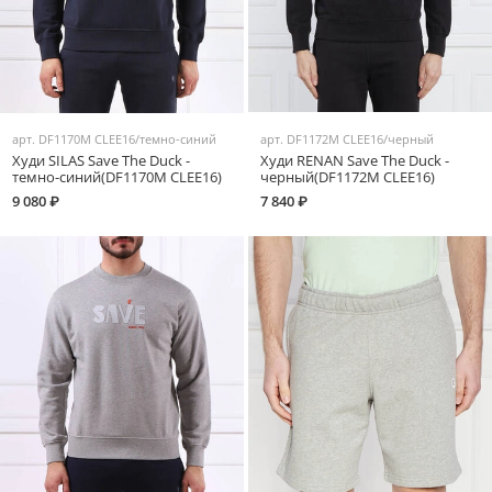
арт.
DF1170M CLEE16/темно-синий
арт.
DF1172M CLEE16/черный
Худи SILAS Save The Duck -
Худи RENAN Save The Duck -
темно-синий(DF1170M CLEE16)
черный(DF1172M CLEE16)
9 080 ₽
7 840 ₽