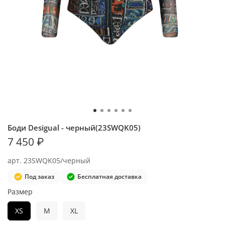
Боди Desigual - черный(23SWQK05)
7 450 ₽
арт.
23SWQK05/черный
Под заказ
Бесплатная доставка
Размер
XS
M
XL