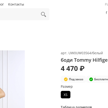
лог
Контакты
Р
f
арт.
UW0UW03564/белый
боди Tommy Hilfig
4 470 ₽
Под заказ
Бесплатн
Размер
XS
Таблица размеров