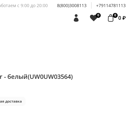
аботаем с 9:00 до 20:00
8(800)3008113
+79114781113
0
0
0 ₽
er - белый(UW0UW03564)
ая доставка