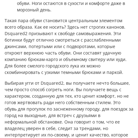
обуви. Ноги остаются в сухости и комфорте даже в
морозный день.
Такая пара обуви становится центральным элементом
всего образа. Как ее носить? Здесь нет строгих канонов.
Dsquared2 призывают к свободе самовыражения. Эти
ботинки будут отлично смотреться с расслабленными
джинсами, потертыми или с подворотами, которые
откроют верхнюю часть обуви. Они составят удачную
компанию брюкам-карго и объемному свитеру или худи.
Для более смелого городского лука их можно
скомбинировать с узкими темными брюками и паркой.
Выбирая угги от Dsquared2, вы получаете нечто большее,
чем просто способ согреть ноги. Вы получаете вещь с
характером, созданную для тех, кто ценит комфорт, но не
готов жертвовать ради него собственным стилем. Это
обувь для прогулок по заснеженному городу, для поездок за
город на выходные, для встреч с друзьями в
неформальной обстановке. Она говорит о том, что ее
владелец уверен в себе, следит за трендами, но
интерпретирует их по-своему, и ценит качество, которое