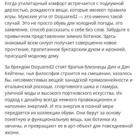
Когда утилитарный комфорт встречается с подиумной
дерзостью, рождаются вещи, которые меняют правила
игры. Мужские угги от Dsquared2 — это именно такой
случай. Это не просто обувь для холодной погоды, это
заявление, способ рассказать о себе без слов. Забудьте о
привычном представлении зимних ботинок. Здесь
знакомый всем силуэт получает совершенно новое
прочтение, пропитанное бунтарским духом и иронией,
присущей модному дому.
За брендом Dsquared2 стоят братья-близнецы Дин и Дэн
Кейтены, чья философия строится на смешении, казалось
бы, несовместимых вещей: канадской прямолинейности и
итальянской роскоши, спортивного шика и гламура,
уличной моды и высокого портновского искусства. Их
подход к дизайну всегда немного провокационен и
наполнен энергией. И эта энергия в полной мере
передается их коллекции обуви. Они берут за основу
понятную и функциональную вещь, как ботинки из
овчины, и превращают ее в арт-объект для повседневной
жизни.