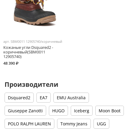
арт.
SBM0011 12905740/коричневый
Кожаные угли Dsquared2 -
коричневый(SBM0011
12905740)
48 390 ₽
Производители
Dsquared2
EA7
EMU Australia
Giuseppe Zanotti
HUGO
Iceberg
Moon Boot
POLO RALPH LAUREN
Tommy Jeans
UGG