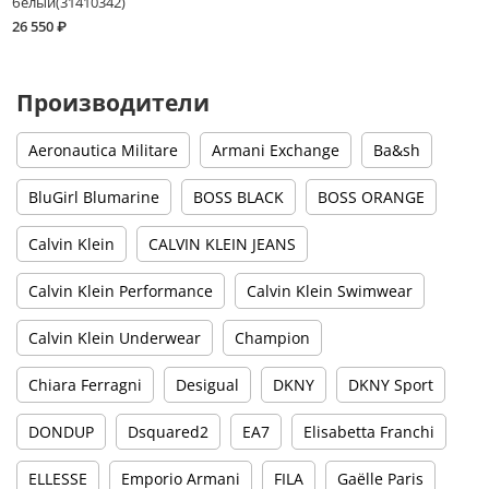
белый(31410342)
26 550 ₽
Производители
Aeronautica Militare
Armani Exchange
Ba&sh
BluGirl Blumarine
BOSS BLACK
BOSS ORANGE
Calvin Klein
CALVIN KLEIN JEANS
Calvin Klein Performance
Calvin Klein Swimwear
Calvin Klein Underwear
Champion
Chiara Ferragni
Desigual
DKNY
DKNY Sport
DONDUP
Dsquared2
EA7
Elisabetta Franchi
ELLESSE
Emporio Armani
FILA
Gaëlle Paris