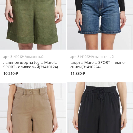
арт.
31410124/оливковый
арт.
31410224/темно-синий
льняное шорты teglia Marella
шорты Marella SPORT - темно-
SPORT - оливковый(31410124)
синий(31410224)
10 210 ₽
11 830 ₽