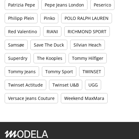
Patrizia Pepe
Pepe Jeans London
Peserico
Philipp Plein
Pinko
POLO RALPH LAUREN
Red Valentino
RIANI
RICHMOND SPORT
Samsøe
Save The Duck
Silvian Heach
Superdry
The Kooples
Tommy Hilfiger
Tommy Jeans
Tommy Sport
TWINSET
Twinset Actitude
Twinset U&B
UGG
Versace Jeans Couture
Weekend MaxMara