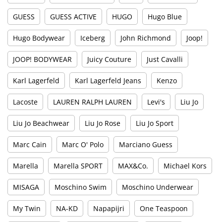
GUESS
GUESS ACTIVE
HUGO
Hugo Blue
Hugo Bodywear
Iceberg
John Richmond
Joop!
JOOP! BODYWEAR
Juicy Couture
Just Cavalli
Karl Lagerfeld
Karl Lagerfeld Jeans
Kenzo
Lacoste
LAUREN RALPH LAUREN
Levi's
Liu Jo
Liu Jo Beachwear
Liu Jo Rose
Liu Jo Sport
Marc Cain
Marc O' Polo
Marciano Guess
Marella
Marella SPORT
MAX&Co.
Michael Kors
MISAGA
Moschino Swim
Moschino Underwear
My Twin
NA-KD
Napapijri
One Teaspoon