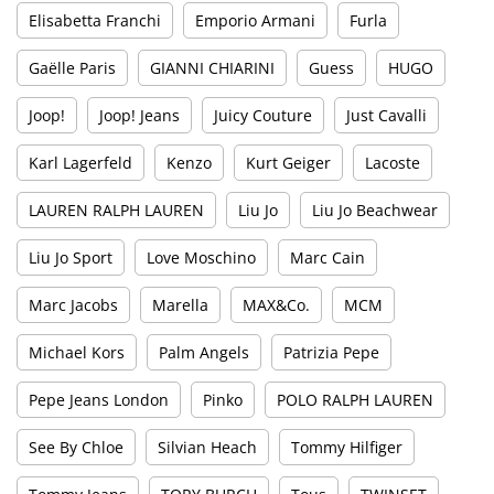
Elisabetta Franchi
Emporio Armani
Furla
Gaëlle Paris
GIANNI CHIARINI
Guess
HUGO
Joop!
Joop! Jeans
Juicy Couture
Just Cavalli
Karl Lagerfeld
Kenzo
Kurt Geiger
Lacoste
LAUREN RALPH LAUREN
Liu Jo
Liu Jo Beachwear
Liu Jo Sport
Love Moschino
Marc Cain
Marc Jacobs
Marella
MAX&Co.
MCM
Michael Kors
Palm Angels
Patrizia Pepe
Pepe Jeans London
Pinko
POLO RALPH LAUREN
See By Chloe
Silvian Heach
Tommy Hilfiger