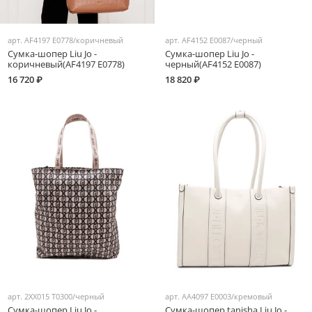
арт.
AF4197 E0778/коричневый
арт.
AF4152 E0087/черный
Сумка-шопер Liu Jo -
Сумка-шопер Liu Jo -
коричневый(AF4197 E0778)
черный(AF4152 E0087)
16 720 ₽
18 820 ₽
арт.
2XX015 T0300/черный
арт.
AA4097 E0003/кремовый
Сумка-шопер Liu Jo -
Сумка-шопер tanisha Liu Jo -