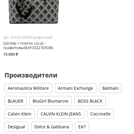
арт.
AF3322 E0538/графитовый
Шопер + платок Liu Jo -
графитовый(AF3322 E0538)
15 650 ₽
Производители
Aeronautica Militare
Armani Exchange
Balmain
BLAUER
BluGirl Blumarine
BOSS BLACK
Calvin Klein
CALVIN KLEIN JEANS
Coccinelle
Desigual
Dolce & Gabbana
EA7