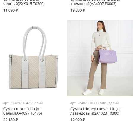
черный(2XX015 T0300)
кремовый(AA4097 E0003)
11 090 ₽
19 830 ₽
арт.
AA4097 T6476/белый
арт.
2A4023 T0300/лавандовый
Сумка-шопер Liu Jo -
Сумка-Шопер canvas Liu Jo -
белый(AA4097 T6476)
лавандовый(2A4023 T0300)
22 180 ₽
12 020 ₽