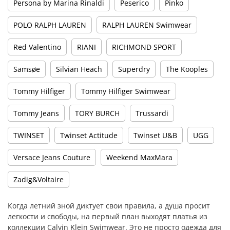
Persona by Marina Rinaldi
Peserico
Pinko
POLO RALPH LAUREN
RALPH LAUREN Swimwear
Red Valentino
RIANI
RICHMOND SPORT
Samsøe
Silvian Heach
Superdry
The Kooples
Tommy Hilfiger
Tommy Hilfiger Swimwear
Tommy Jeans
TORY BURCH
Trussardi
TWINSET
Twinset Actitude
Twinset U&B
UGG
Versace Jeans Couture
Weekend MaxMara
Zadig&Voltaire
Когда летний зной диктует свои правила, а душа просит
легкости и свободы, на первый план выходят платья из
коллекции Calvin Klein Swimwear. Это не просто одежда для