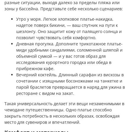
разные ситуации, выходя далеко за пределы пляжа или
зоны у бассейна. Представьте себе несколько сценариев:
Утро у моря. Легкое хлопковое платье-накидка,
надетое поверх бикини, — ваш спутник на пути к
шезлонгу. Оно защитит кожу от палящего солнца и
позволит чувствовать себя комфортно.
Дневная прогулка. Дополните трикотажное платье-
миди удобными сандалиями, соломенной шляпой и
объемной сумкой — и у вас готов образ для
исследования курортного городка или обеда в
прибрежном кафе.
Вечерний коктейль. Длинный сарафан из вискозы в
сочетании с изящными босоножками на танкетке и
парой браслетов превращается в наряд для ужина в
ресторане с видом на закат.
Такая универсальность делает эти вещи незаменимыми в
чемодане путешественницы. Одно платье способно
закрыть потребность в нескольких образах, освобождая
место для сувениров и впечатлений.