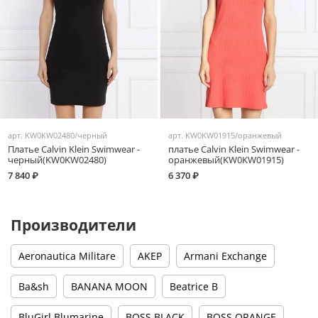
арт.
KW0KW02480/черный
арт.
KW0KW01915/оранжевый
Платье Calvin Klein Swimwear -
платье Calvin Klein Swimwear -
черный(KW0KW02480)
оранжевый(KW0KW01915)
7 840 ₽
6 370 ₽
Производители
Aeronautica Militare
AKEP
Armani Exchange
Ba&sh
BANANA MOON
Beatrice B
BluGirl Blumarine
BOSS BLACK
BOSS ORANGE