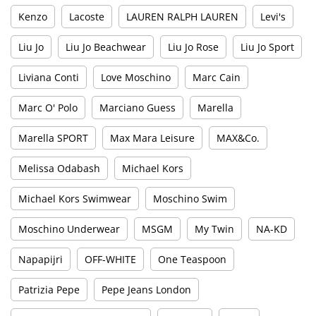
Kenzo
Lacoste
LAUREN RALPH LAUREN
Levi's
Liu Jo
Liu Jo Beachwear
Liu Jo Rose
Liu Jo Sport
Liviana Conti
Love Moschino
Marc Cain
Marc O' Polo
Marciano Guess
Marella
Marella SPORT
Max Mara Leisure
MAX&Co.
Melissa Odabash
Michael Kors
Michael Kors Swimwear
Moschino Swim
Moschino Underwear
MSGM
My Twin
NA-KD
Napapijri
OFF-WHITE
One Teaspoon
Patrizia Pepe
Pepe Jeans London