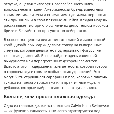
отпуска, а целая философия расслабленного шика,
воплощенная в ткани. Американский бренд, известный
своим минимализмом и вниманием к деталям, переносит
эти принципы и в свои пляжные линейки. Каждая модель
рассказывает историю о солнечных днях, теплом морском
бризе и беззаботных прогулках по побережью.
В основе концепции лежит чистота линий и лаконичный
крой. Дизайнеры марки делают ставку на выверенные
силуэты, которые деликатно подчеркивают фигуру, не
сковывая движений. Вы не найдете здесь излишней
вычурности или перегруженных декором элементов.
Вместо этого — сдержанная элегантность, которая говорит
о хорошем вкусе громче любых ярких украшений. Это
могут быть струящиеся сарафаны в пол, короткие платья-
туники из тонкого трикотажа или практичные модели-
рубашки, которые набрасывают поверх купальника.
Больше, чем просто пляжная одежда
Одно из главных достоинств платьев Calvin Klein Swimwear
— их функциональность. Они легко адаптируются под