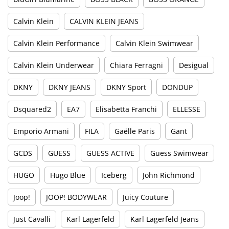
Calvin Klein
CALVIN KLEIN JEANS
Calvin Klein Performance
Calvin Klein Swimwear
Calvin Klein Underwear
Chiara Ferragni
Desigual
DKNY
DKNY JEANS
DKNY Sport
DONDUP
Dsquared2
EA7
Elisabetta Franchi
ELLESSE
Emporio Armani
FILA
Gaëlle Paris
Gant
GCDS
GUESS
GUESS ACTIVE
Guess Swimwear
HUGO
Hugo Blue
Iceberg
John Richmond
Joop!
JOOP! BODYWEAR
Juicy Couture
Just Cavalli
Karl Lagerfeld
Karl Lagerfeld Jeans