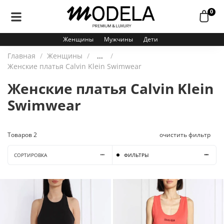
0
Женщины
Мужчины
Дети
Главная
Женщины
...
Женские платья Calvin Klein Swimwear
Женские платья Calvin Klein
Swimwear
Товаров
2
очистить фильтр
СОРТИРОВКА
ФИЛЬТРЫ