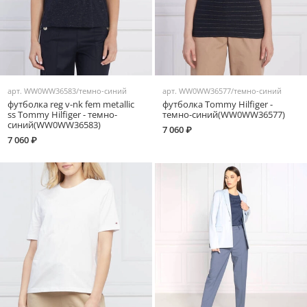
арт.
WW0WW36583/темно-синий
арт.
WW0WW36577/темно-синий
футболка reg v-nk fem metallic
футболка Tommy Hilfiger -
ss Tommy Hilfiger - темно-
темно-синий(WW0WW36577)
синий(WW0WW36583)
7 060 ₽
7 060 ₽