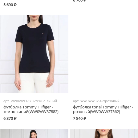
6 760 ₽
5 690 ₽
арт.
WW0WW37882/темно-синий
арт.
WW0WW37562/розовый
футболка Tommy Hilfiger -
футболка tonal Tommy Hilfiger -
темно-синий(WW0WW37882)
розовый(WW0WW37562)
6 370 ₽
7 840 ₽