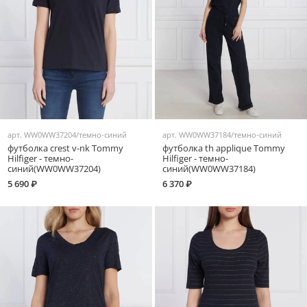
арт.
WW0WW37204/темно-синий
арт.
WW0WW37184/темно-синий
футболка crest v-nk Tommy
футболка th applique Tommy
Hilfiger - темно-
Hilfiger - темно-
синий(WW0WW37204)
синий(WW0WW37184)
5 690 ₽
6 370 ₽