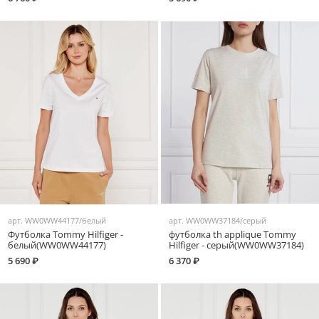
арт.
WW0WW44177/белый
арт.
WW0WW37184/серый
Футболка Tommy Hilfiger -
футболка th applique Tommy
белый(WW0WW44177)
Hilfiger - серый(WW0WW37184)
5 690 ₽
6 370 ₽