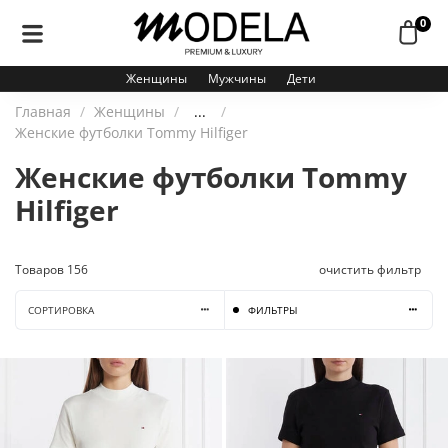
0
Женщины
Мужчины
Дети
Главная
Женщины
...
Женские футболки Tommy Hilfiger
Женские футболки Tommy
Hilfiger
Товаров
156
очистить фильтр
СОРТИРОВКА
ФИЛЬТРЫ