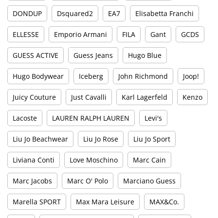
DONDUP
Dsquared2
EA7
Elisabetta Franchi
ELLESSE
Emporio Armani
FILA
Gant
GCDS
GUESS ACTIVE
Guess Jeans
Hugo Blue
Hugo Bodywear
Iceberg
John Richmond
Joop!
Juicy Couture
Just Cavalli
Karl Lagerfeld
Kenzo
Lacoste
LAUREN RALPH LAUREN
Levi's
Liu Jo Beachwear
Liu Jo Rose
Liu Jo Sport
Liviana Conti
Love Moschino
Marc Cain
Marc Jacobs
Marc O' Polo
Marciano Guess
Marella SPORT
Max Mara Leisure
MAX&Co.