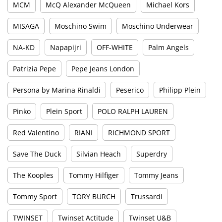
MCM
McQ Alexander McQueen
Michael Kors
MISAGA
Moschino Swim
Moschino Underwear
NA-KD
Napapijri
OFF-WHITE
Palm Angels
Patrizia Pepe
Pepe Jeans London
Persona by Marina Rinaldi
Peserico
Philipp Plein
Pinko
Plein Sport
POLO RALPH LAUREN
Red Valentino
RIANI
RICHMOND SPORT
Save The Duck
Silvian Heach
Superdry
The Kooples
Tommy Hilfiger
Tommy Jeans
Tommy Sport
TORY BURCH
Trussardi
TWINSET
Twinset Actitude
Twinset U&B