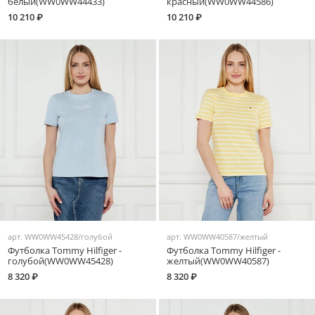
белый(WW0WW44433)
красный(WW0WW44586)
10 210 ₽
10 210 ₽
арт.
WW0WW45428/голубой
арт.
WW0WW40587/желтый
Футболка Tommy Hilfiger -
Футболка Tommy Hilfiger -
голубой(WW0WW45428)
желтый(WW0WW40587)
8 320 ₽
8 320 ₽