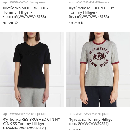
арт.
WW0WW46158/черный
арт.
WW0WW46158/белый
Футболка MODERN CODY
Футболка MODERN CODY
Tommy Hilfiger -
Tommy Hilfiger -
черный(WW0WW46158)
белый(WW0WW46158)
10 210 ₽
10 210 ₽
арт.
WW0WW37351/черный
арт.
WW0WW39834/серый
Футболка REG BRUSHED CTN NY
Футболка Tommy Hilfiger -
C-NK SS Tommy Hilfiger -
серый(WW0WW39834)
черный(WW0WW37351)