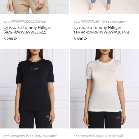
арт.
WW0WW33522/белый
арт.
WW0WW36146/темно-синий
футболка Tommy Hilfiger -
футболка Tommy Hilfiger -
белый(WW0WW33522)
темно-синий(WW0WW36146)
5 280 ₽
5 690 ₽
арт.
WW0WW35990/темно-синий
арт.
WW0WW36601/кремовый