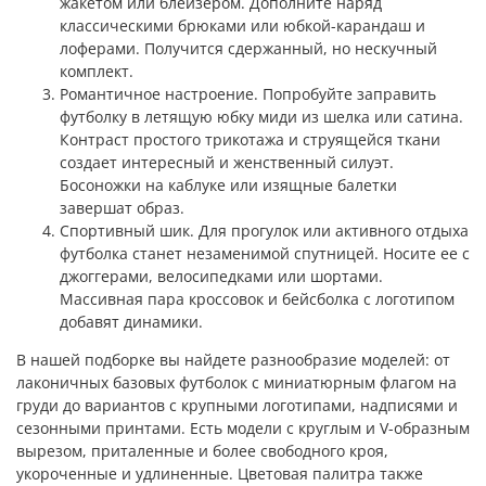
жакетом или блейзером. Дополните наряд
классическими брюками или юбкой-карандаш и
лоферами. Получится сдержанный, но нескучный
комплект.
Романтичное настроение. Попробуйте заправить
футболку в летящую юбку миди из шелка или сатина.
Контраст простого трикотажа и струящейся ткани
создает интересный и женственный силуэт.
Босоножки на каблуке или изящные балетки
завершат образ.
Спортивный шик. Для прогулок или активного отдыха
футболка станет незаменимой спутницей. Носите ее с
джоггерами, велосипедками или шортами.
Массивная пара кроссовок и бейсболка с логотипом
добавят динамики.
В нашей подборке вы найдете разнообразие моделей: от
лаконичных базовых футболок с миниатюрным флагом на
груди до вариантов с крупными логотипами, надписями и
сезонными принтами. Есть модели с круглым и V-образным
вырезом, приталенные и более свободного кроя,
укороченные и удлиненные. Цветовая палитра также