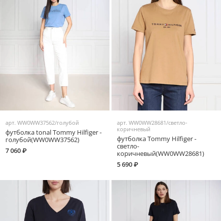
арт.
WW0WW37562/голубой
арт.
WW0WW28681/светло-
коричневый
футболка tonal Tommy Hilfiger -
футболка Tommy Hilfiger -
голубой(WW0WW37562)
светло-
7 060 ₽
коричневый(WW0WW28681)
5 690 ₽