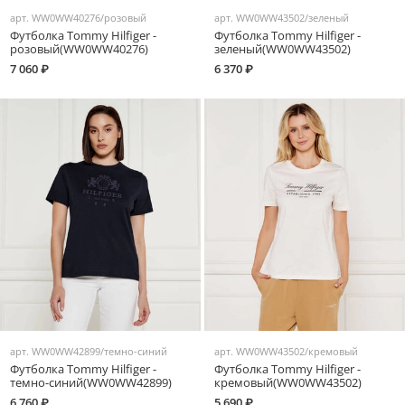
арт.
WW0WW40276/розовый
арт.
WW0WW43502/зеленый
Футболка Tommy Hilfiger -
Футболка Tommy Hilfiger -
розовый(WW0WW40276)
зеленый(WW0WW43502)
7 060 ₽
6 370 ₽
арт.
WW0WW42899/темно-синий
арт.
WW0WW43502/кремовый
Футболка Tommy Hilfiger -
Футболка Tommy Hilfiger -
темно-синий(WW0WW42899)
кремовый(WW0WW43502)
6 760 ₽
5 690 ₽