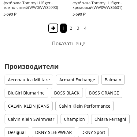
футболка Tommy Hilfiger -
футболка Tommy Hilfiger -
темно-синий(WW0WW35990)
кремовый(WW0WW36601)
5 690 ₽
5 690 ₽
1
2
3
4
Показать еще
Производители
Aeronautica Militare
Armani Exchange
Balmain
BluGirl Blumarine
BOSS BLACK
BOSS ORANGE
CALVIN KLEIN JEANS
Calvin Klein Performance
Calvin Klein Swimwear
Champion
Chiara Ferragni
Desigual
DKNY SLEEPWEAR
DKNY Sport