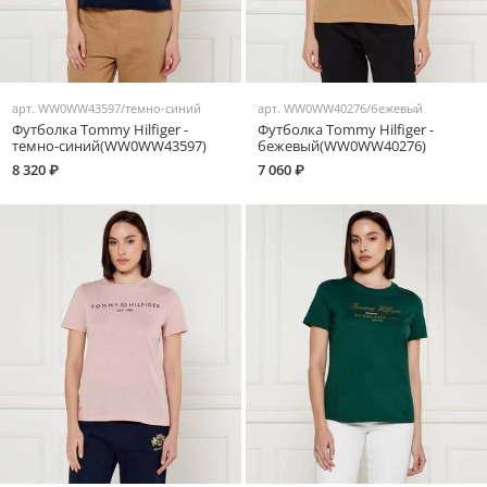
арт.
WW0WW43597/темно-синий
арт.
WW0WW40276/бежевый
Футболка Tommy Hilfiger -
Футболка Tommy Hilfiger -
темно-синий(WW0WW43597)
бежевый(WW0WW40276)
8 320 ₽
7 060 ₽