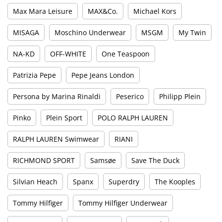
Max Mara Leisure
MAX&Co.
Michael Kors
MISAGA
Moschino Underwear
MSGM
My Twin
NA-KD
OFF-WHITE
One Teaspoon
Patrizia Pepe
Pepe Jeans London
Persona by Marina Rinaldi
Peserico
Philipp Plein
Pinko
Plein Sport
POLO RALPH LAUREN
RALPH LAUREN Swimwear
RIANI
RICHMOND SPORT
Samsøe
Save The Duck
Silvian Heach
Spanx
Superdry
The Kooples
Tommy Hilfiger
Tommy Hilfiger Underwear