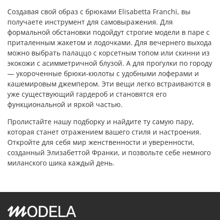
Создавая свой образ с брюками Elisabetta Franchi, вы
получаете инструмент для самовыражения. Для
формальной обстановки подойдут строгие модели в паре с
приталенным жакетом и лодочками. Для вечернего выхода
можно выбрать палаццо с корсетным топом или скинни из
экокожи с асимметричной блузой. А для прогулки по городу
— укороченные брюки-кюлоты с удобными лоферами и
кашемировым джемпером. Эти вещи легко встраиваются в
уже существующий гардероб и становятся его
функциональной и яркой частью.
Пролистайте нашу подборку и найдите ту самую пару,
которая станет отражением вашего стиля и настроения.
Откройте для себя мир женственности и уверенности,
созданный Элизабеттой Франки, и позвольте себе немного
миланского шика каждый день.