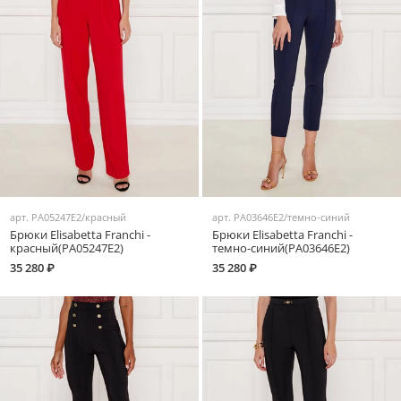
арт.
PA05247E2/красный
арт.
PA03646E2/темно-синий
Брюки Elisabetta Franchi -
Брюки Elisabetta Franchi -
красный(PA05247E2)
темно-синий(PA03646E2)
35 280 ₽
35 280 ₽