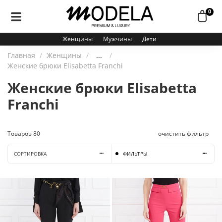
0
Женщины
Мужчины
Дети
Главная
Женщины
...
Женские брюки Elisabetta Franchi
Женские брюки Elisabetta
Franchi
Товаров
80
очистить фильтр
СОРТИРОВКА
ФИЛЬТРЫ