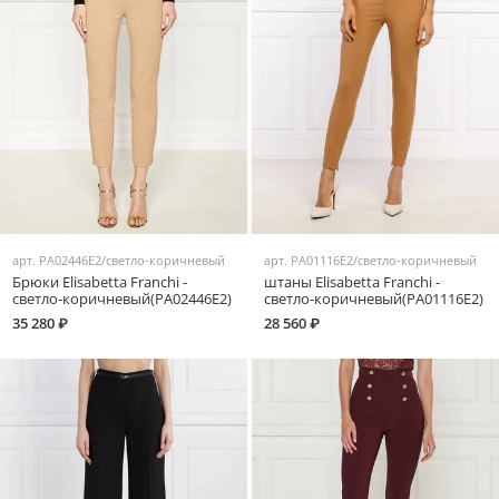
арт.
PA02446E2/светло-коричневый
арт.
PA01116E2/светло-коричневый
Брюки Elisabetta Franchi -
штаны Elisabetta Franchi -
светло-коричневый(PA02446E2)
светло-коричневый(PA01116E2)
35 280 ₽
28 560 ₽