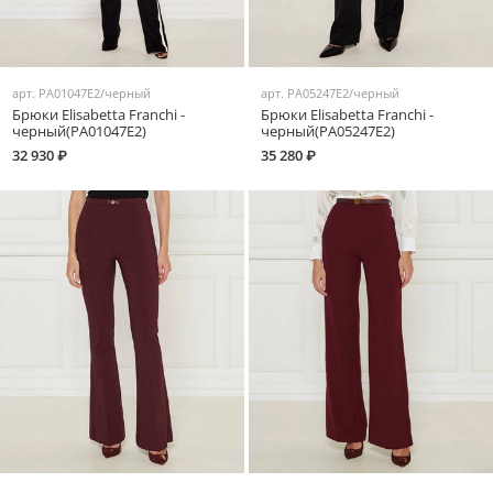
арт.
PA01047E2/черный
арт.
PA05247E2/черный
Брюки Elisabetta Franchi -
Брюки Elisabetta Franchi -
черный(PA01047E2)
черный(PA05247E2)
32 930 ₽
35 280 ₽