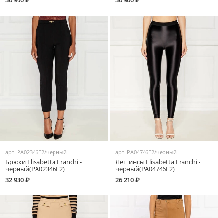
36 960 ₽
36 960 ₽
арт.
PA02346E2/черный
арт.
PA04746E2/черный
Брюки Elisabetta Franchi -
Леггинсы Elisabetta Franchi -
черный(PA02346E2)
черный(PA04746E2)
32 930 ₽
26 210 ₽