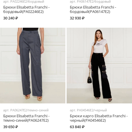
арт.
PA02246E2/бордовый
арт.
PA06147E2/бордовый
Брюки Elisabetta Franchi -
Брюки Elisabetta Franchi -
бордовый(PA02246E2)
бордовый(PA06147E2)
30 240 ₽
32 930 ₽
арт.
PA06247E2/темно-синий
арт.
PA04546E2/черный
Брюки Elisabetta Franchi -
Брюки карго Elisabetta Franchi -
темно-синий(PA06247E2)
черный(PA04546E2)
39 650 ₽
63 840 ₽