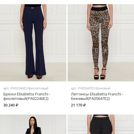
арт.
PA02246E2/фиолетовый
арт.
PA05647E2/бежевый
Брюки Elisabetta Franchi -
Леггинсы Elisabetta Franchi -
фиолетовый(PA02246E2)
бежевый(PA05647E2)
30 240 ₽
21 170 ₽