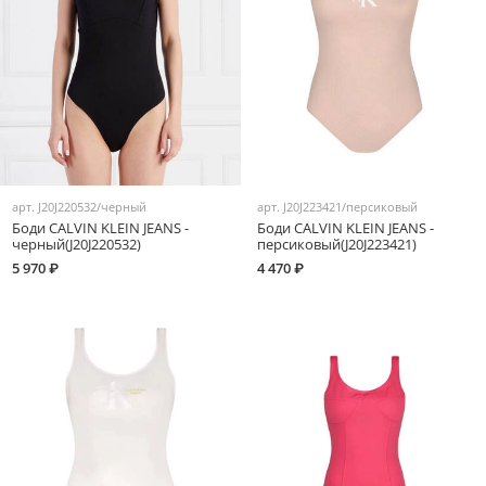
арт.
J20J220532/черный
арт.
J20J223421/персиковый
Боди CALVIN KLEIN JEANS -
Боди CALVIN KLEIN JEANS -
черный(J20J220532)
персиковый(J20J223421)
5 970 ₽
4 470 ₽