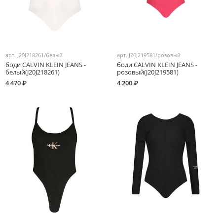
арт.
J20J218261/белый
арт.
J20J219581/розовый
боди CALVIN KLEIN JEANS -
боди CALVIN KLEIN JEANS -
белый(J20J218261)
розовый(J20J219581)
4 470 ₽
4 200 ₽