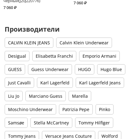
черный(J20J220776)
7 060 ₽
7 060 ₽
Производители
CALVIN KLEIN JEANS
Calvin Klein Underwear
Desigual
Elisabetta Franchi
Emporio Armani
GUESS
Guess Underwear
HUGO
Hugo Blue
Just Cavalli
Karl Lagerfeld
Karl Lagerfeld Jeans
Liu Jo
Marciano Guess
Marella
Moschino Underwear
Patrizia Pepe
Pinko
Samsøe
Stella McCartney
Tommy Hilfiger
Tommy Jeans
Versace Jeans Couture
Wolford