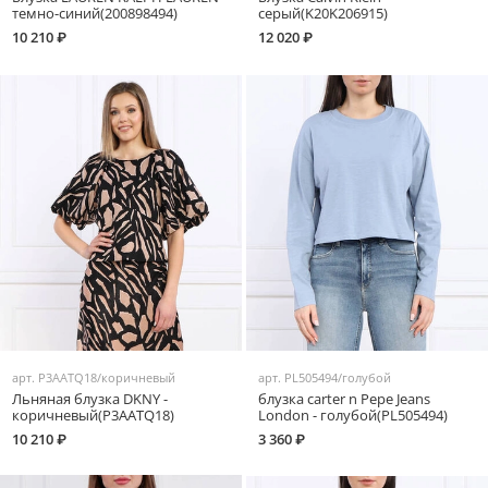
темно-синий(200898494)
серый(K20K206915)
10 210 ₽
12 020 ₽
арт.
P3AATQ18/коричневый
арт.
PL505494/голубой
Льняная блузка DKNY -
блузка carter n Pepe Jeans
коричневый(P3AATQ18)
London - голубой(PL505494)
10 210 ₽
3 360 ₽