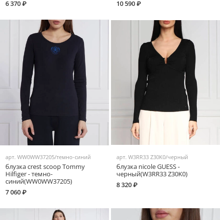
6 370 ₽
10 590 ₽
арт.
WW0WW37205/темно-синий
арт.
W3RR33 Z30K0/черный
блузка crest scoop Tommy
блузка nicole GUESS -
Hilfiger - темно-
черный(W3RR33 Z30K0)
синий(WW0WW37205)
8 320 ₽
7 060 ₽