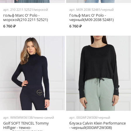
арт.
210 2211 52521/морской
арт.
M09 2038 52481/черный
гольф Marc O' Polo -
Гольф Marc O' Polo -
морской(210 2211 52521)
черный(M09 2038 52481)
6 760 ₽
6 760 ₽
арт.
WW0WW36138/темно-синий
арт.
00GWF2W308/черный
Golf SOFT TENCEL Tommy
блузка Calvin Klein Performance
Hilfiger - темно-
- черный(00GWF2W308)