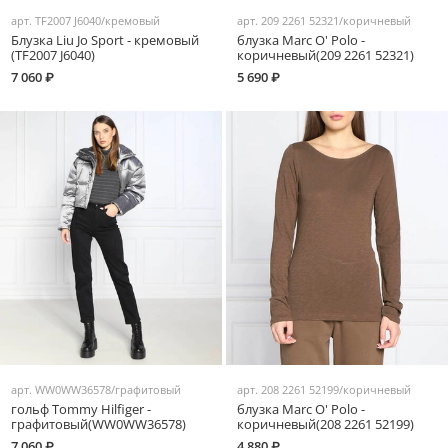
арт.
TF2007 J6040/кремовый
арт.
209 2261 52321/коричневый
Блузка Liu Jo Sport - кремовый
блузка Marc O' Polo -
(TF2007 J6040)
коричневый(209 2261 52321)
7 060 ₽
5 690 ₽
арт.
WW0WW36578/графитовый
арт.
208 2261 52199/коричневый
гольф Tommy Hilfiger -
блузка Marc O' Polo -
графитовый(WW0WW36578)
коричневый(208 2261 52199)
7 060 ₽
4 880 ₽