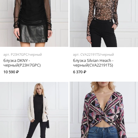
арт.
P23H7GPC/черный
арт.
CVA22191TS/черный
блузка DKNY -
блузка Silvian Heach -
черный(P23H7GPC)
черный(CVA22191TS)
10 590 ₽
6 370 ₽