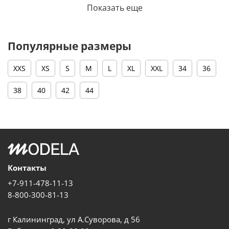
Показать еще
Популярные размеры
XXS
XS
S
M
L
XL
XXL
34
36
38
40
42
44
Контакты
+7-911-478-11-13
8-800-300-81-13
г Калининград, ул А.Суворова, д 56