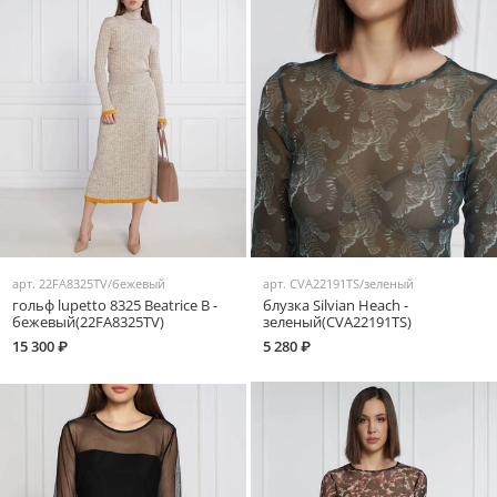
арт.
22FA8325TV/бежевый
арт.
CVA22191TS/зеленый
гольф lupetto 8325 Beatrice B -
блузка Silvian Heach -
бежевый(22FA8325TV)
зеленый(CVA22191TS)
15 300 ₽
5 280 ₽