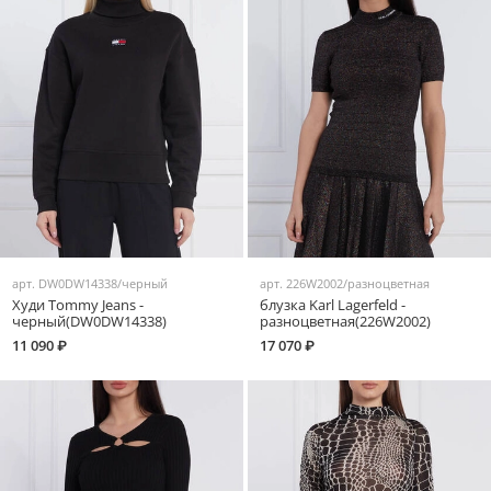
арт.
DW0DW14338/черный
арт.
226W2002/разноцветная
Худи Tommy Jeans -
блузка Karl Lagerfeld -
черный(DW0DW14338)
разноцветная(226W2002)
11 090 ₽
17 070 ₽