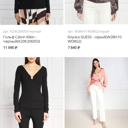
арт.
K20K206053/черный
арт.
W2BH10 WD8G2/серый
Гольф Calvin Klein -
блузка GUESS - серый(W2BH10
черный(K20K206053)
WD8G2)
11 090 ₽
7 840 ₽