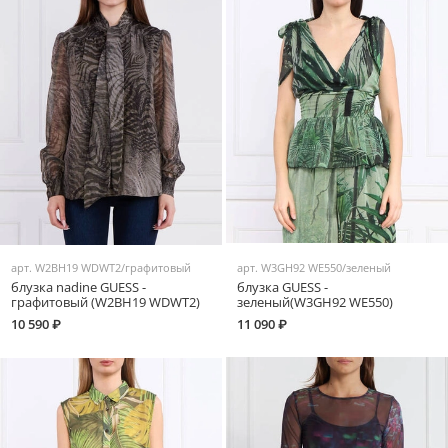
арт.
W2BH19 WDWT2/графитовый
арт.
W3GH92 WE550/зеленый
блузка nadine GUESS -
блузка GUESS -
графитовый (W2BH19 WDWT2)
зеленый(W3GH92 WE550)
10 590 ₽
11 090 ₽