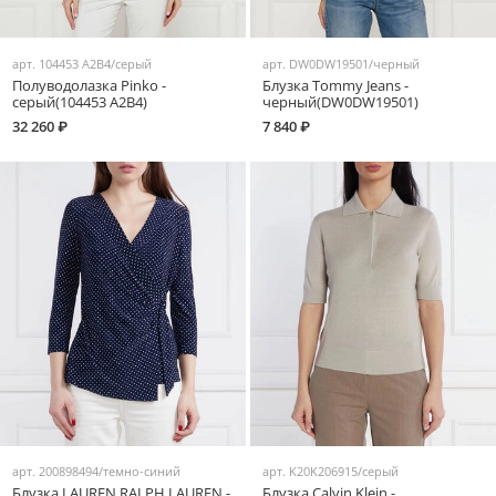
арт.
104453 A2B4/серый
арт.
DW0DW19501/черный
Полуводолазка Pinko -
Блузка Tommy Jeans -
серый(104453 A2B4)
черный(DW0DW19501)
32 260 ₽
7 840 ₽
арт.
200898494/темно-синий
арт.
K20K206915/серый
Блузка LAUREN RALPH LAUREN -
Блузка Calvin Klein -