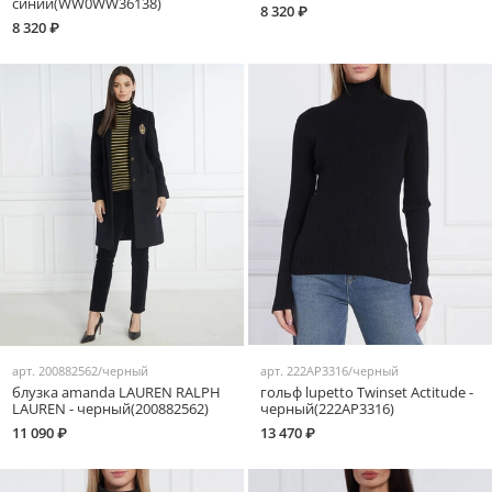
синий(WW0WW36138)
8 320 ₽
8 320 ₽
арт.
200882562/черный
арт.
222AP3316/черный
блузка amanda LAUREN RALPH
гольф lupetto Twinset Actitude -
LAUREN - черный(200882562)
черный(222AP3316)
11 090 ₽
13 470 ₽