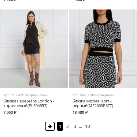
арт.
PL304353/коричневый
арт.
MF2609P6ZZ/черный
блузка Pepe Jeans London -
блузка Michael Kors -
коричневый(PL304353)
черный(MF2609P6ZZ)
7 060 ₽
18 480 ₽
1
2
3
…
10