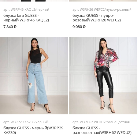
арт.
W3RP45 KAQL2/черный
арт.
W3RH26 WEFC2/пудро-розовый
блузка lara GUESS -
блузка GUESS - пудро-
черный(W3RP45 KAQL2)
розовый(W3RH26 WEFC2)
7 840 ₽
9 080 ₽
арт.
W3RP29 KAZS0/черный
арт.
W3RH62 WEDU2/разноцветная
блузка GUESS - черный(W3RP29
блузка GUESS -
KAZS0)
разноцветная(W3RH62 WEDU2)