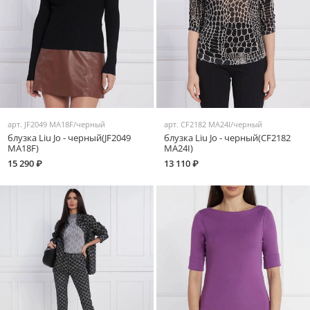
арт.
JF2049 MA18F/черный
арт.
CF2182 MA24I/черный
блузка Liu Jo - черный(JF2049
блузка Liu Jo - черный(CF2182
MA18F)
MA24I)
15 290 ₽
13 110 ₽