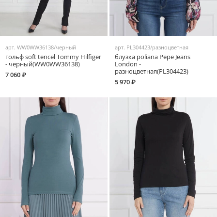
арт.
WW0WW36138/черный
арт.
PL304423/разноцветная
гольф soft tencel Tommy Hilfiger
блузка poliana Pepe Jeans
- черный(WW0WW36138)
London -
разноцветная(PL304423)
7 060 ₽
5 970 ₽