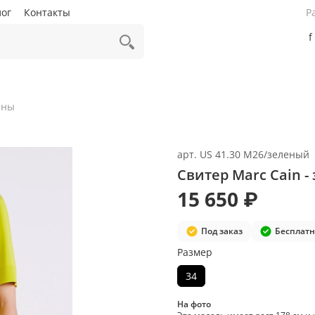
лог
Контакты
Р
f
аны
арт.
US 41.30 M26/зеленый
Свитер Marc Cain -
15 650 ₽
Под заказ
Бесплатн
Размер
34
На фото