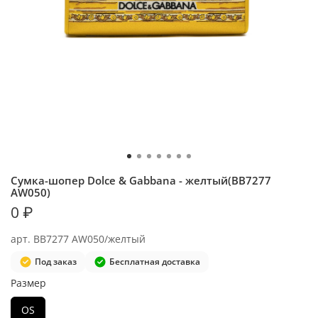
Сумка-шопер Dolce & Gabbana - желтый(BB7277
AW050)
0 ₽
арт.
BB7277 AW050/желтый
Под заказ
Бесплатная доставка
Размер
OS