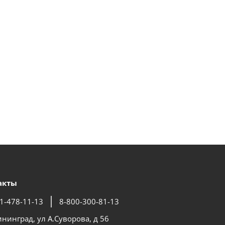
акты
1-478-11-13
8-800-300-81-13
ининград, ул А.Суворова, д 56