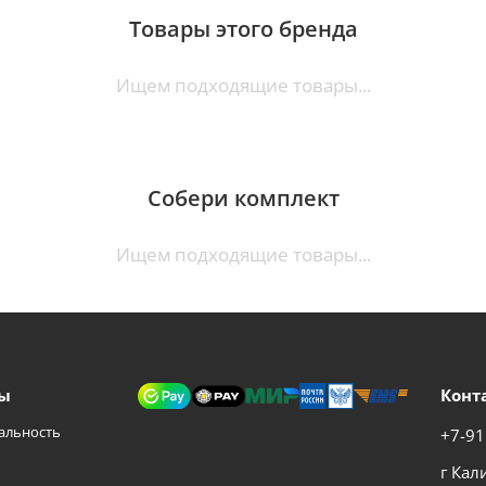
Товары этого бренда
Ищем подходящие товары...
Собери комплект
Ищем подходящие товары...
ы
Конт
альность
+7-91
г Кал