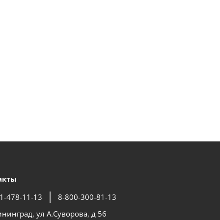
акты
1-478-11-13
8-800-300-81-13
ининград, ул А.Суворова, д 56