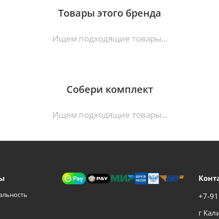
Товары этого бренда
Ищем подходящие товары...
Собери комплект
Ищем подходящие товары...
ы
Конт
альность
+7-91
г Кал