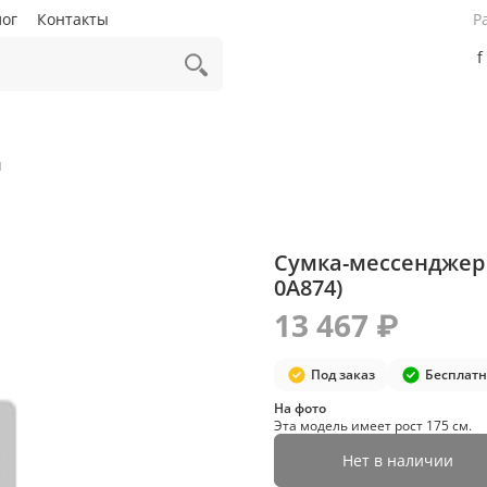
лог
Контакты
Р
f
ы
Сумка-мессенджер 
0A874)
13 467 ₽
Под заказ
Бесплатн
На фото
Эта модель имеет рост 175 см.
Нет в наличии