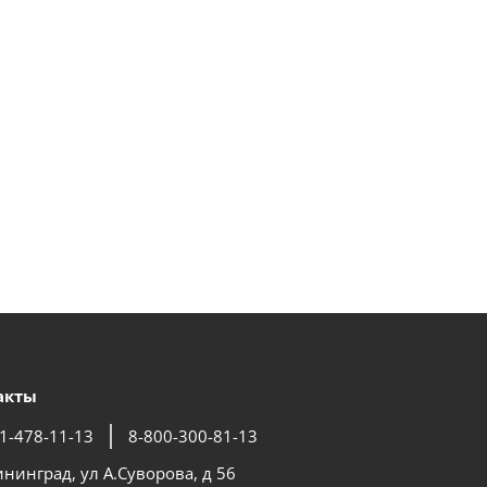
акты
1-478-11-13
8-800-300-81-13
ининград, ул А.Суворова, д 56