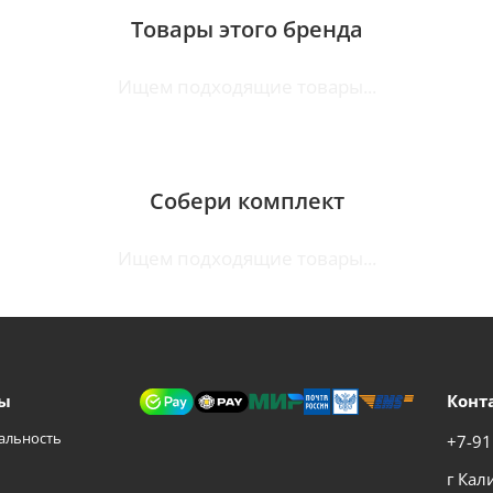
Товары этого бренда
Ищем подходящие товары...
Собери комплект
Ищем подходящие товары...
ы
Конт
альность
+7-91
г Кал