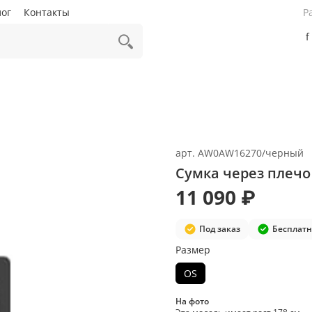
лог
Контакты
Р
f
арт.
AW0AW16270/черный
Сумка через плечо
11 090 ₽
Под заказ
Бесплатн
Размер
OS
На фото