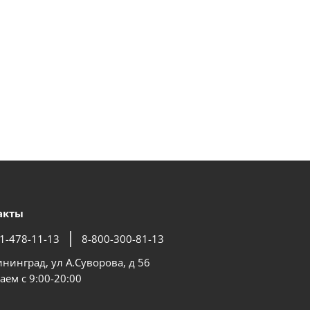
акты
1-478-11-13
8-800-300-81-13
ининград, ул А.Суворова, д 56
аем с 9:00-20:00