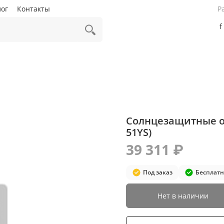
лог
Контакты
Р
f
Солнцезащитные оч
51YS)
39 311 ₽
Под заказ
Бесплатн
Нет в наличии