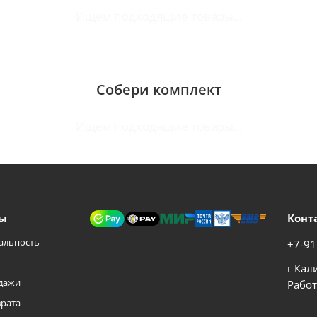
Ищем подходящие товары...
Собери комплект
Ищем подходящие товары...
ы
Конт
альность
+7-91
г Кал
дажи
Работ
врата