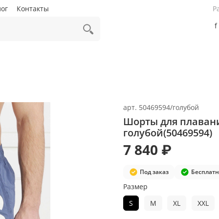
лог
Контакты
Р
f
арт.
50469594/голубой
Шорты для плавани
голубой(50469594)
7 840 ₽
Под заказ
Бесплатн
Размер
S
M
XL
XXL