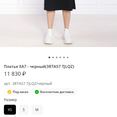
Платье EA7 - черный(3RTA57 TJLQZ)
11 830 ₽
арт.
3RTA57 TJLQZ/черный
Под заказ
Бесплатная доставка
Размер
XS
S
M