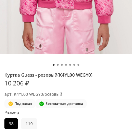
Куртка Guess - розовый(K4YL00 WEGY0)
10 206 ₽
арт.
K4YL00 WEGY0/розовый
Под заказ
Бесплатная доставка
Размер
98
110