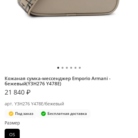
Кожаная сумка-мессенджер Emporio Armani -
бежевый(Y3H276 Y478E)
21 840 ₽
арт.
Y3H276 Y478E/бежевый
Под заказ
Бесплатная доставка
Размер
OS