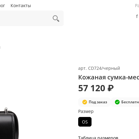
лог
Контакты
Р
f
ы
арт.
CD724/черный
Кожаная сумка-мес
57 120 ₽
Под заказ
Бесплатн
Размер
OS
Таблица размеров