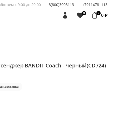
аботаем с 9:00 до 20:00
8(800)3008113
+79114781113
0
0
0 ₽
сенджер BANDIT Coach - черный(CD724)
ая доставка