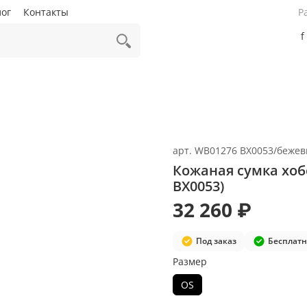
лог
Контакты
Р
f
арт.
WB01276 BX0053/беже
Кожаная сумка хобо
BX0053)
32 260 ₽
Под заказ
Бесплатн
Размер
OS