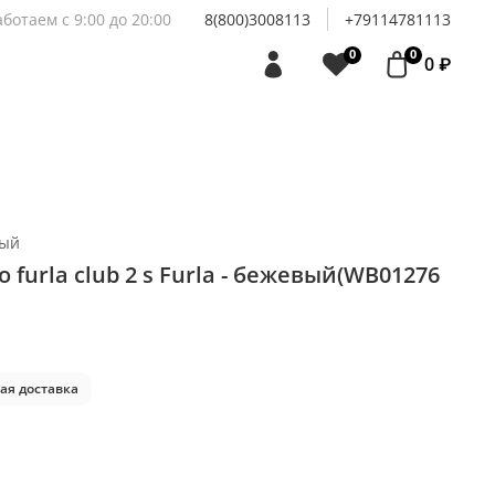
аботаем с 9:00 до 20:00
8(800)3008113
+79114781113
0
0
0 ₽
вый
 furla club 2 s Furla - бежевый(WB01276
ая доставка