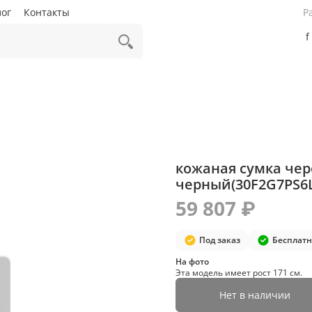
лог
Контакты
Р
f
кожаная сумка чере
черный(30F2G7PS6L
59 807 ₽
Под заказ
Бесплатн
На фото
Эта модель имеет рост 171 см.
Нет в наличии