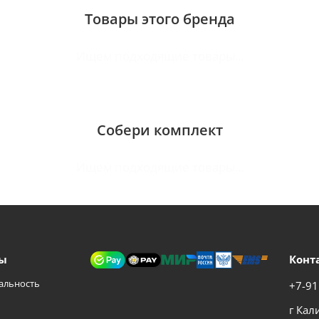
Товары этого бренда
Ищем подходящие товары...
Собери комплект
Ищем подходящие товары...
ы
Конт
альность
+7-91
г Кал