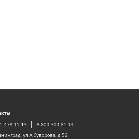
акты
1-478-11-13
8-800-300-81-13
ининград, ул А.Суворова, д 56