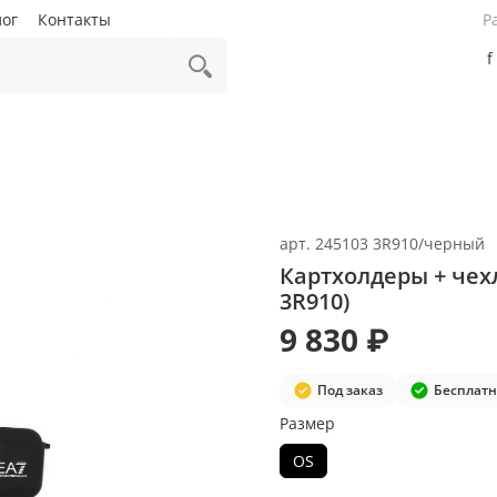
лог
Контакты
Р
f
арт.
245103 3R910/черный
Картхолдеры + чех
3R910)
9 830 ₽
Под заказ
Бесплатн
Размер
OS