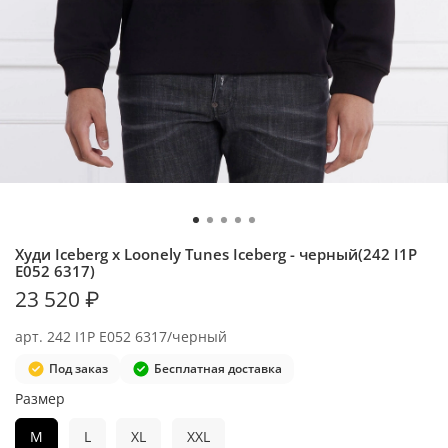
Худи Iceberg x Loonely Tunes Iceberg - черный(242 I1P
E052 6317)
23 520 ₽
арт.
242 I1P E052 6317/черный
Под заказ
Бесплатная доставка
Размер
M
L
XL
XXL