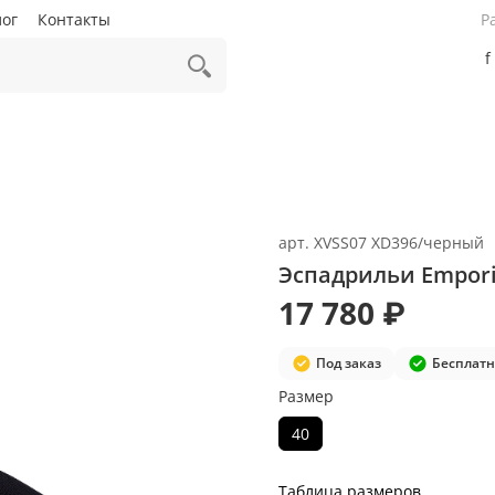
лог
Контакты
Р
f
арт.
XVSS07 XD396/черный
Эспадрильи Empori
17 780 ₽
Под заказ
Бесплатн
Размер
40
Таблица размеров