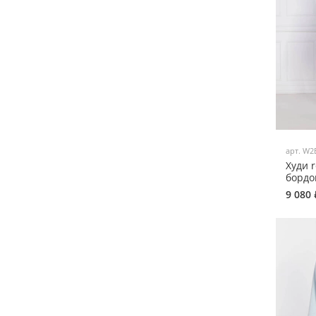
арт.
W2
Худи r
бордо
9 080 