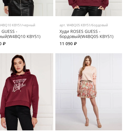
4BQ10 KBY51/черный
арт.
W4BQ05 KBY51/бордовый
 GUESS -
Худи ROSES GUESS -
ный(W4BQ10 KBY51)
бордовый(W4BQ05 KBY51)
0 ₽
11 090 ₽