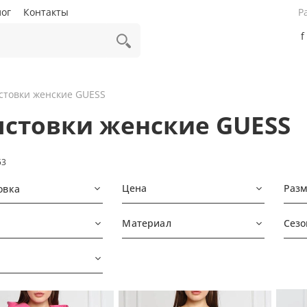
лог
Контакты
Р
f
стовки женские GUESS
лстовки женские GUESS
53
Цена
Раз
овка
Материал
Сезо