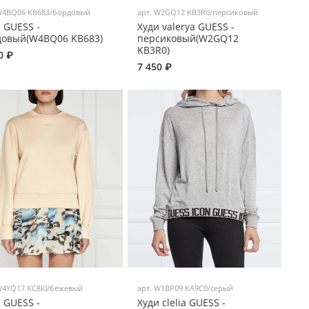
4BQ06 KB683/бордовый
арт.
W2GQ12 KB3R0/персиковый
 GUESS -
Худи valerya GUESS -
довый(W4BQ06 KB683)
персиковый(W2GQ12
KB3R0)
0 ₽
7 450 ₽
4YQ17 KC8I0/бежевый
арт.
W1BP09 KA9C0/серый
 GUESS -
Худи clelia GUESS -