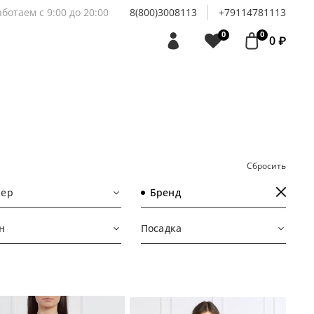
аботаем с 9:00 до 20:00
8(800)3008113
+79114781113
0
0
0 ₽
Сбросить
мер
Бренд
н
Посадка