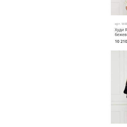
арт.
W4
Худи 
бежев
10 21