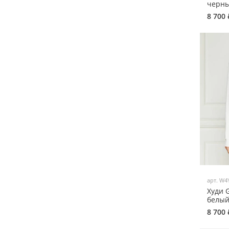
черны
8 700 
арт.
W4
Худи 
белый
8 700 