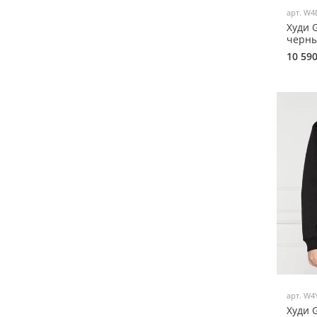
арт.
W4
Худи 
черны
10 59
арт.
W4
Худи 