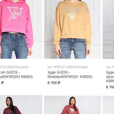
RQ03 KB683/розовый
арт.
W3RQ01 K4BD0/бежевый
арт.
W
con GUESS -
Худи GUESS -
Худи
ый(W3RQ03 KB683)
бежевый(W3RQ01 K4BD0)
ора
KBB
0 ₽
8 700 ₽
8 70