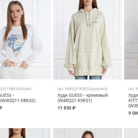
GQ11 KBK32/белый
арт.
W4RQ21 K9R31/кремовый
арт.
W
GUESS -
Худи GUESS - кремовый
Худи
(W4GQ11 KBK32)
(W4RQ21 K9R31)
KITT
(W3
₽
11 830 ₽
9 08