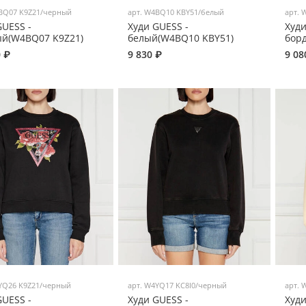
BQ07 K9Z21/черный
арт.
W4BQ10 KBY51/белый
арт.
W
GUESS -
Худи GUESS -
Худи
й(W4BQ07 K9Z21)
белый(W4BQ10 KBY51)
бор
0 ₽
9 830 ₽
9 08
YQ26 K9Z21/черный
арт.
W4YQ17 KC8I0/черный
арт.
W
GUESS -
Худи GUESS -
Худи