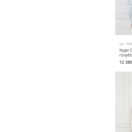
арт.
W4
Худи 
голуб
12 38