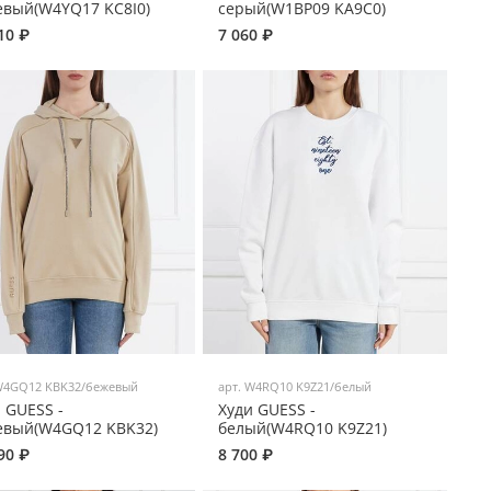
евый(W4YQ17 KC8I0)
серый(W1BP09 KA9C0)
10 ₽
7 060 ₽
4GQ12 KBK32/бежевый
арт.
W4RQ10 K9Z21/белый
 GUESS -
Худи GUESS -
евый(W4GQ12 KBK32)
белый(W4RQ10 K9Z21)
90 ₽
8 700 ₽