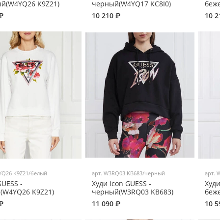
й(W4YQ26 K9Z21)
черный(W4YQ17 KC8I0)
беж
₽
10 210 ₽
10 2
YQ26 K9Z21/белый
арт.
W3RQ03 KB683/черный
арт.
W
GUESS -
Худи icon GUESS -
Худи
(W4YQ26 K9Z21)
черный(W3RQ03 KB683)
беж
₽
11 090 ₽
10 5