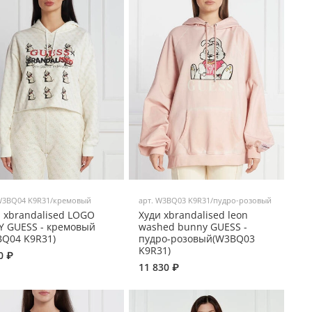
3BQ04 K9R31/кремовый
арт.
W3BQ03 K9R31/пудро-розовый
 xbrandalised LOGO
Худи xbrandalised leon
Y GUESS - кремовый
washed bunny GUESS -
BQ04 K9R31)
пудро-розовый(W3BQ03
K9R31)
0 ₽
11 830 ₽