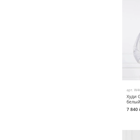
арт.
W4
Худи 
белый
7 840 