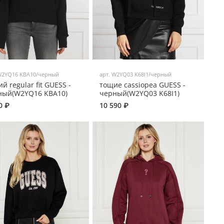
2YQ16 KBA10/черный
арт.
W2YQ03 K68I1/черный
й regular fit GUESS -
тощие cassiopea GUESS -
ный(W2YQ16 KBA10)
черный(W2YQ03 K68I1)
0 ₽
10 590 ₽