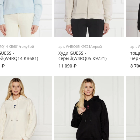
RQ14 KB681/голубой
арт.
W4RQ05 K9Z21/серый
арт.
W
GUESS -
Худи GUESS -
тощи
ой(W4RQ14 KB681)
серый(W4RQ05 K9Z21)
чер
0 ₽
11 090 ₽
8 70