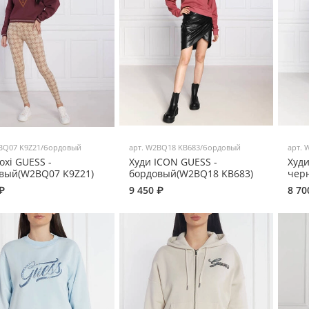
BQ07 K9Z21/бордовый
арт.
W2BQ18 KB683/бордовый
арт.
W
oxi GUESS -
Худи ICON GUESS -
Худи
вый(W2BQ07 K9Z21)
бордовый(W2BQ18 KB683)
чер
₽
9 450 ₽
8 70