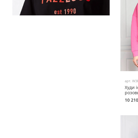
арт.
W3
Худи i
розов
10 21