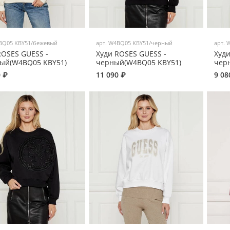
BQ05 KBY51/бежевый
арт.
W4BQ05 KBY51/черный
арт.
W
ROSES GUESS -
Худи ROSES GUESS -
Худи
ый(W4BQ05 KBY51)
черный(W4BQ05 KBY51)
чер
0 ₽
11 090 ₽
9 08