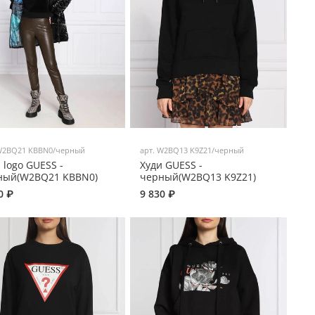
2BQ21 KBBN0/черный
арт.
W2BQ13 K9Z21/черный
 logo GUESS -
Худи GUESS -
ный(W2BQ21 KBBN0)
черный(W2BQ13 K9Z21)
0 ₽
9 830 ₽