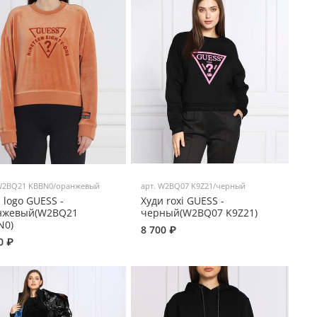
2BQ21 KBBN0/оранжевый
арт.
W2BQ07 K9Z21/черный
 logo GUESS -
Худи roxi GUESS -
нжевый(W2BQ21
черный(W2BQ07 K9Z21)
N0)
8 700 ₽
0 ₽