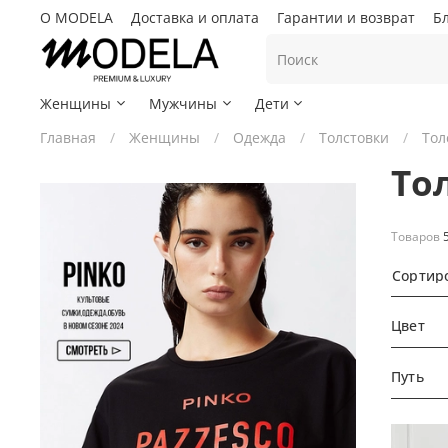
О MODELA
Доставка и оплата
Гарантии и возврат
Б
Женщины
Мужчины
Дети
Главная
Женщины
Одежда
Толстовки
Тол
То
Товаров
Сортир
Цвет
Путь