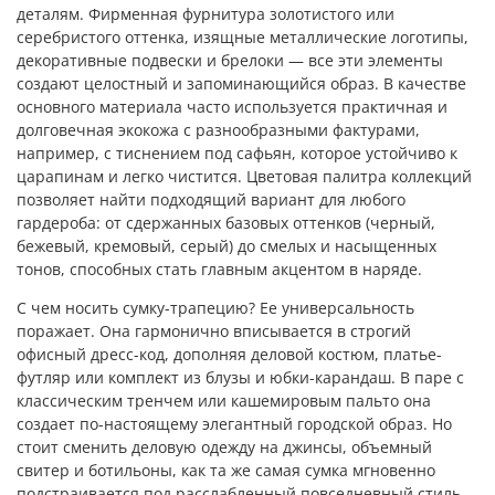
деталям. Фирменная фурнитура золотистого или
серебристого оттенка, изящные металлические логотипы,
декоративные подвески и брелоки — все эти элементы
создают целостный и запоминающийся образ. В качестве
основного материала часто используется практичная и
долговечная экокожа с разнообразными фактурами,
например, с тиснением под сафьян, которое устойчиво к
царапинам и легко чистится. Цветовая палитра коллекций
позволяет найти подходящий вариант для любого
гардероба: от сдержанных базовых оттенков (черный,
бежевый, кремовый, серый) до смелых и насыщенных
тонов, способных стать главным акцентом в наряде.
С чем носить сумку-трапецию? Ее универсальность
поражает. Она гармонично вписывается в строгий
офисный дресс-код, дополняя деловой костюм, платье-
футляр или комплект из блузы и юбки-карандаш. В паре с
классическим тренчем или кашемировым пальто она
создает по-настоящему элегантный городской образ. Но
стоит сменить деловую одежду на джинсы, объемный
свитер и ботильоны, как та же самая сумка мгновенно
подстраивается под расслабленный повседневный стиль,