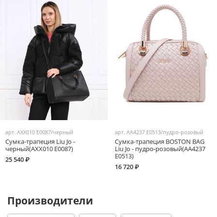
арт.
AXX010 E0087/черный
арт.
AA4237 E0513/пудро-розовый
Сумка-трапеция Liu Jo -
Сумка-трапеция BOSTON BAG
черный(AXX010 E0087)
Liu Jo - пудро-розовый(AA4237
E0513)
25 540 ₽
16 720 ₽
Производители