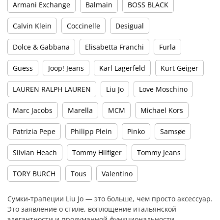
Armani Exchange
Balmain
BOSS BLACK
Calvin Klein
Coccinelle
Desigual
Dolce & Gabbana
Elisabetta Franchi
Furla
Guess
Joop! Jeans
Karl Lagerfeld
Kurt Geiger
LAUREN RALPH LAUREN
Liu Jo
Love Moschino
Marc Jacobs
Marella
MCM
Michael Kors
Patrizia Pepe
Philipp Plein
Pinko
Samsøe
Silvian Heach
Tommy Hilfiger
Tommy Jeans
TORY BURCH
Tous
Valentino
Сумки-трапеции Liu Jo — это больше, чем просто аксессуар.
Это заявление о стиле, воплощение итальянской
элегантности и продуманной функциональности.