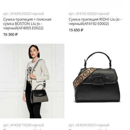
арт.
AF4005 E0022/черный
арт.
AF4192 E0002/черный
Сумка-трапеция + поясная
Сумка-трапеция RIDHI Liu Jo -
сумка BOSTON Liu Jo -
черный(AF4192 E0002)
черный(AF4005 E0022)
15 650 ₽
16 360 ₽
арт.
AF4028 T9328/черный
арт.
AF4029 E0031/черный