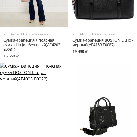
арт.
AF4203 E0031/бежевый
арт.
AF4153 E0087/черный
Сумка-трапеция + поясная
Сумка-трапеция BOSTON Liu Jo -
сумка Liu Jo - бежевый(AF4203
черный(AF4153 E0087)
E0031)
19 490 ₽
15 650 ₽