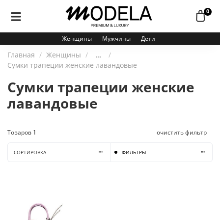
0
Женщины
Мужчины
Дети
Главная
Женщины
...
Сумки трапеции женские лавандовые
Сумки трапеции женские
лавандовые
Товаров
1
очистить фильтр
СОРТИРОВКА
ФИЛЬТРЫ