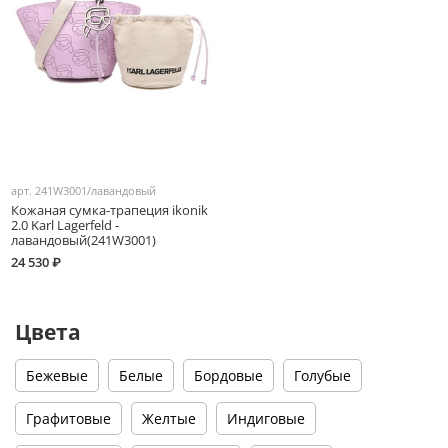
арт.
241W3001/лавандовый
Кожаная сумка-трапеция ikonik
2.0 Karl Lagerfeld -
лавандовый(241W3001)
24 530 ₽
Цвета
Бежевые
Белые
Бордовые
Голубые
Графитовые
Желтые
Индиговые