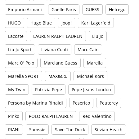
Emporio Armani
Gaëlle Paris
GUESS
Hetrego
HUGO
Hugo Blue
Joop!
Karl Lagerfeld
Lacoste
LAUREN RALPH LAUREN
Liu Jo
Liu Jo Sport
Liviana Conti
Marc Cain
Marc O' Polo
Marciano Guess
Marella
Marella SPORT
MAX&Co.
Michael Kors
My Twin
Patrizia Pepe
Pepe Jeans London
Persona by Marina Rinaldi
Peserico
Peuterey
Pinko
POLO RALPH LAUREN
Red Valentino
RIANI
Samsøe
Save The Duck
Silvian Heach