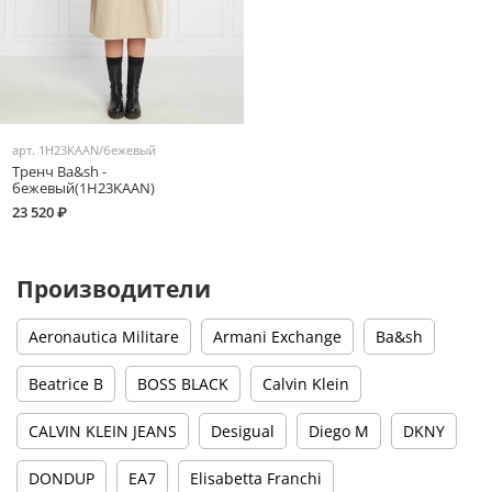
арт.
1H23KAAN/бежевый
Тренч Ba&sh -
бежевый(1H23KAAN)
23 520 ₽
Производители
Aeronautica Militare
Armani Exchange
Ba&sh
Beatrice B
BOSS BLACK
Calvin Klein
CALVIN KLEIN JEANS
Desigual
Diego M
DKNY
DONDUP
EA7
Elisabetta Franchi