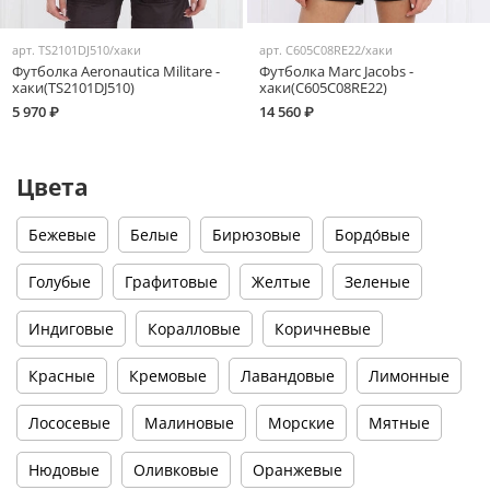
арт.
TS2101DJ510/хаки
арт.
C605C08RE22/хаки
Футболка Aeronautica Militare -
Футболка Marc Jacobs -
хаки(TS2101DJ510)
хаки(C605C08RE22)
5 970 ₽
14 560 ₽
Цвета
Бежевые
Белые
Бирюзовые
Бордо́вые
Голубые
Графитовые
Желтые
Зеленые
Индиговые
Коралловые
Коричневые
Красные
Кремовые
Лавандовые
Лимонные
Лососевые
Малиновые
Морские
Мятные
Нюдовые
Оливковые
Оранжевые