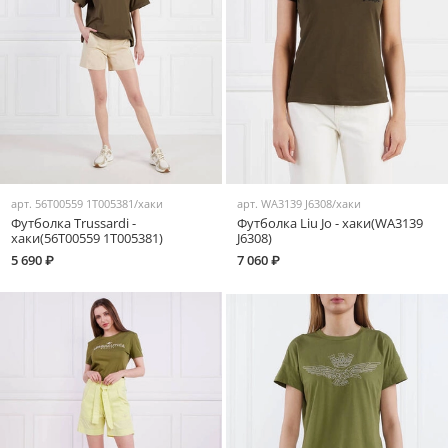
арт.
56T00559 1T005381/хаки
арт.
WA3139 J6308/хаки
Футболка Trussardi -
Футболка Liu Jo - хаки(WA3139
хаки(56T00559 1T005381)
J6308)
5 690 ₽
7 060 ₽