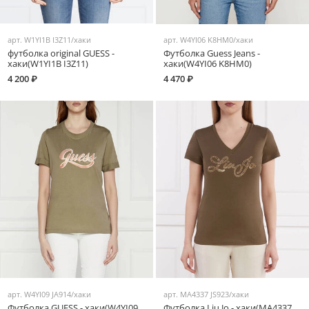
арт.
W1YI1B I3Z11/хаки
арт.
W4YI06 K8HM0/хаки
футболка original GUESS -
Футболка Guess Jeans -
хаки(W1YI1B I3Z11)
хаки(W4YI06 K8HM0)
4 200 ₽
4 470 ₽
арт.
W4YI09 JA914/хаки
арт.
MA4337 JS923/хаки
Футболка GUESS - хаки(W4YI09
Футболка Liu Jo - хаки(MA4337