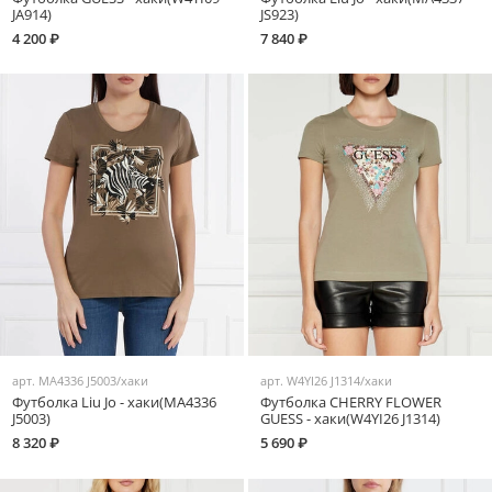
JA914)
JS923)
4 200 ₽
7 840 ₽
арт.
MA4336 J5003/хаки
арт.
W4YI26 J1314/хаки
Футболка Liu Jo - хаки(MA4336
Футболка CHERRY FLOWER
J5003)
GUESS - хаки(W4YI26 J1314)
8 320 ₽
5 690 ₽