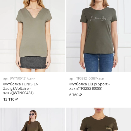
арт.
JWTN00431/хаки
арт.
TF3282 J0088/хаки
Футболка TUNISIEN
Футболка Liu Jo Sport -
Zadig&Voltaire -
хаки(TF3282 J0088)
хаки(JWTN00431)
6 760 ₽
13 110 ₽