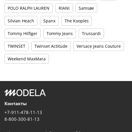
POLO RALPH LAUREN
RIANI
Samsøe
Silvian Heach
Spanx
The Kooples
Tommy Hilfiger
Tommy Jeans
Trussardi
TWINSET
Twinset Actitude
Versace Jeans Couture
Weekend MaxMara
Контакты
+7-911-478-11-13
8-800-300-81-13