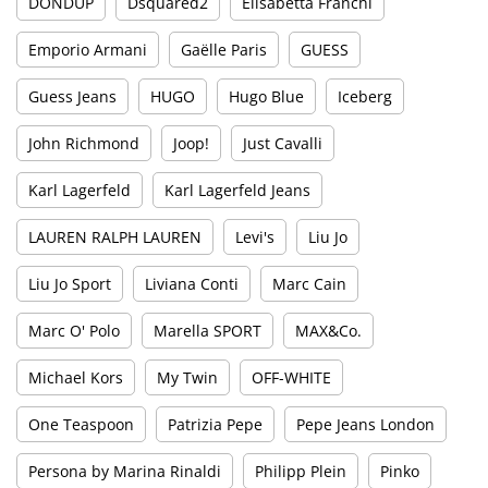
DONDUP
Dsquared2
Elisabetta Franchi
Emporio Armani
Gaëlle Paris
GUESS
Guess Jeans
HUGO
Hugo Blue
Iceberg
John Richmond
Joop!
Just Cavalli
Karl Lagerfeld
Karl Lagerfeld Jeans
LAUREN RALPH LAUREN
Levi's
Liu Jo
Liu Jo Sport
Liviana Conti
Marc Cain
Marc O' Polo
Marella SPORT
MAX&Co.
Michael Kors
My Twin
OFF-WHITE
One Teaspoon
Patrizia Pepe
Pepe Jeans London
Persona by Marina Rinaldi
Philipp Plein
Pinko