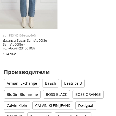
арт.
F23400103/голубой
Джинсы Susan Sams\u00f8e
Sams\u00f8e -
голубой(F23400103)
13 470 ₽
Производители
Armani Exchange
Ba&sh
Beatrice B
BluGirl Blumarine
BOSS BLACK
BOSS ORANGE
Calvin Klein
CALVIN KLEIN JEANS
Desigual