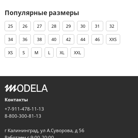
Популярные размеры
25
26
27
28
29
30
31
32
34
36
38
40
42
44
46
XXS
XS
S
M
L
XL
XXL
Контакты
+7-911-478-11-13
8-800-300-81-13
г Калининград, ул А.Суворова, д 56
Работаем с 9:00-20:00