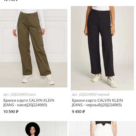
арт.
J20J224965/хаки
арт.
J20J224965/черный
Брюки карго CALVIN KLEIN
Брюки карго CALVIN KLEIN
JEANS - хаки(J20J224965)
JEANS - черный(J20J224965)
10 590 ₽
9 450 ₽