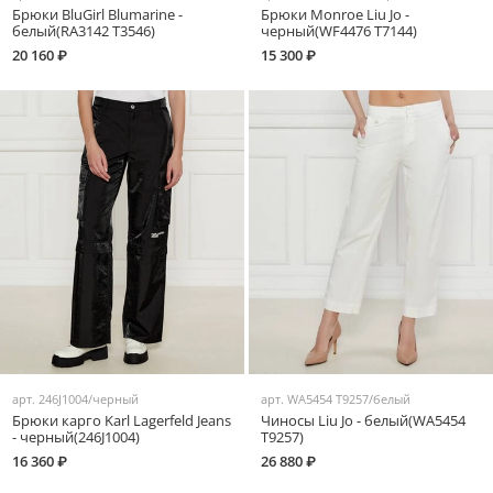
Брюки BluGirl Blumarine -
Брюки Monroe Liu Jo -
белый(RA3142 T3546)
черный(WF4476 T7144)
20 160 ₽
15 300 ₽
арт.
246J1004/черный
арт.
WA5454 T9257/белый
Брюки карго Karl Lagerfeld Jeans
Чиносы Liu Jo - белый(WA5454
- черный(246J1004)
T9257)
16 360 ₽
26 880 ₽