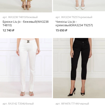
арт.
WA3238 T4810/бежевый
арт.
WA3234 T9257/кремовый
Брюки Liu Jo - бежевый(WA3238
Чиносы Liu Jo -
T4810)
кремовый(WA3234 T9257)
12 740 ₽
15 650 ₽
арт.
RA3142 T3546/белый
арт.
WF4476 T7144/черный