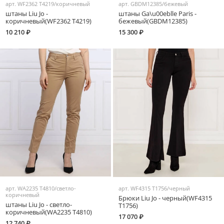
арт.
WF2362 T4219/коричневый
арт.
GBDM12385/бежевый
штаны Liu Jo -
штаны Ga\u00eblle Paris -
коричневый(WF2362 T4219)
бежевый(GBDM12385)
10 210 ₽
15 300 ₽
арт.
WA2235 T4810/светло-
арт.
WF4315 T1756/черный
коричневый
Брюки Liu Jo - черный(WF4315
штаны Liu Jo - светло-
T1756)
коричневый(WA2235 T4810)
17 070 ₽
12 740 ₽