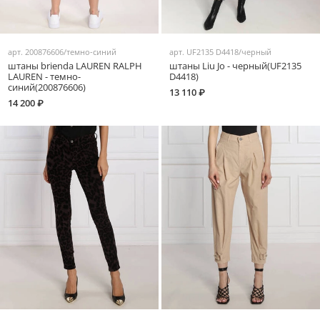
арт.
200876606/темно-синий
арт.
UF2135 D4418/черный
штаны brienda LAUREN RALPH
штаны Liu Jo - черный(UF2135
LAUREN - темно-
D4418)
синий(200876606)
13 110 ₽
14 200 ₽