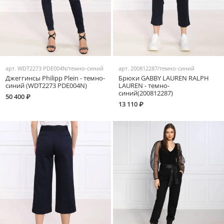
арт.
WDT2273 PDE004N/темно-синий
арт.
200812287/темно-синий
Джеггинсы Philipp Plein - темно-
Брюки GABBY LAUREN RALPH
синий (WDT2273 PDE004N)
LAUREN - темно-
синий(200812287)
50 400 ₽
13 110 ₽