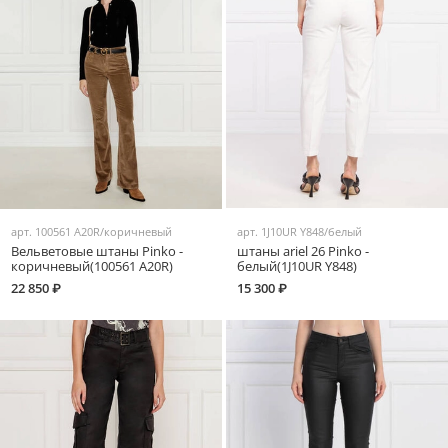
арт.
100561 A20R/коричневый
арт.
1J10UR Y848/белый
Вельветовые штаны Pinko -
штаны ariel 26 Pinko -
коричневый(100561 A20R)
белый(1J10UR Y848)
22 850 ₽
15 300 ₽