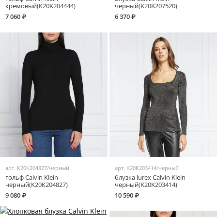
кремовый(K20K204444)
черный(K20K207520)
7 060 ₽
6 370 ₽
арт.
K20K204827/черный
арт.
K20K203414/черный
гольф Calvin Klein -
блузка lurex Calvin Klein -
черный(K20K204827)
черный(K20K203414)
9 080 ₽
10 590 ₽