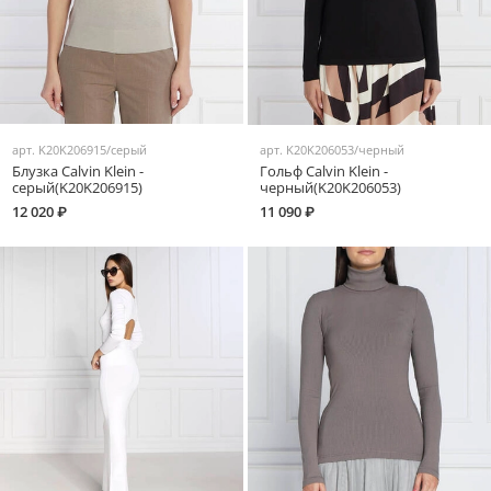
арт.
K20K206915/серый
арт.
K20K206053/черный
Блузка Calvin Klein -
Гольф Calvin Klein -
серый(K20K206915)
черный(K20K206053)
12 020 ₽
11 090 ₽