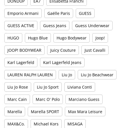
DONDUP
EA7
Elisabetta Franchi
Emporio Armani
Gaëlle Paris
GUESS
GUESS ACTIVE
Guess Jeans
Guess Underwear
HUGO
Hugo Blue
Hugo Bodywear
Joop!
JOOP! BODYWEAR
Juicy Couture
Just Cavalli
Karl Lagerfeld
Karl Lagerfeld Jeans
LAUREN RALPH LAUREN
Liu Jo
Liu Jo Beachwear
Liu Jo Rose
Liu Jo Sport
Liviana Conti
Marc Cain
Marc O' Polo
Marciano Guess
Marella
Marella SPORT
Max Mara Leisure
MAX&Co.
Michael Kors
MISAGA