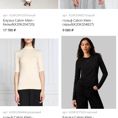
арт.
K20K204720/белый
арт.
K20K204827/серый
блузка Calvin Klein -
гольф Calvin Klein -
белый(K20K204720)
серый(K20K204827)
17 780 ₽
9 080 ₽
арт.
K20K204444/кремовый
арт.
K20K207520/черный
гольф Calvin Klein -
Блузка Calvin Klein -