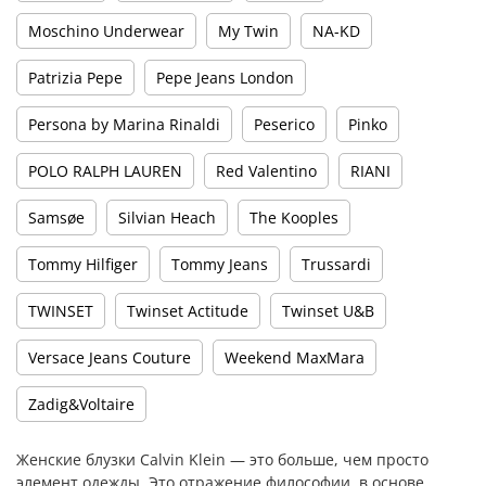
Moschino Underwear
My Twin
NA-KD
Patrizia Pepe
Pepe Jeans London
Persona by Marina Rinaldi
Peserico
Pinko
POLO RALPH LAUREN
Red Valentino
RIANI
Samsøe
Silvian Heach
The Kooples
Tommy Hilfiger
Tommy Jeans
Trussardi
TWINSET
Twinset Actitude
Twinset U&B
Versace Jeans Couture
Weekend MaxMara
Zadig&Voltaire
Женские блузки Calvin Klein — это больше, чем просто
элемент одежды. Это отражение философии, в основе