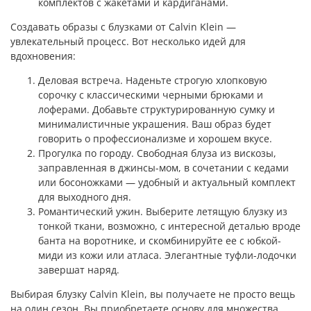
комплектов с жакетами и кардиганами.
Создавать образы с блузками от Calvin Klein —
увлекательный процесс. Вот несколько идей для
вдохновения:
Деловая встреча. Наденьте строгую хлопковую
сорочку с классическими черными брюками и
лоферами. Добавьте структурированную сумку и
минималистичные украшения. Ваш образ будет
говорить о профессионализме и хорошем вкусе.
Прогулка по городу. Свободная блуза из вискозы,
заправленная в джинсы-мом, в сочетании с кедами
или босоножками — удобный и актуальный комплект
для выходного дня.
Романтический ужин. Выберите летящую блузку из
тонкой ткани, возможно, с интересной деталью вроде
банта на воротнике, и скомбинируйте ее с юбкой-
миди из кожи или атласа. Элегантные туфли-лодочки
завершат наряд.
Выбирая блузку Calvin Klein, вы получаете не просто вещь
на один сезон. Вы приобретаете основу для множества