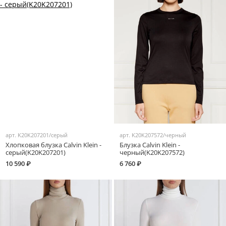
арт.
K20K207201/серый
арт.
K20K207572/черный
Хлопковая блузка Calvin Klein -
Блузка Calvin Klein -
серый(K20K207201)
черный(K20K207572)
10 590 ₽
6 760 ₽