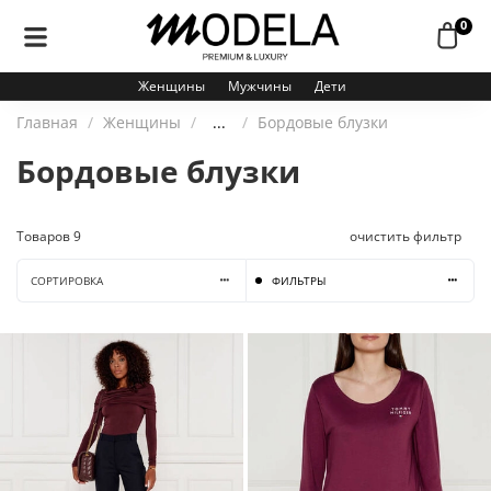
0
Женщины
Мужчины
Дети
Главная
Женщины
...
Бордовые блузки
Бордовые блузки
Товаров
9
очистить фильтр
СОРТИРОВКА
ФИЛЬТРЫ