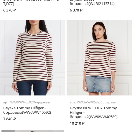
TJDZZ)
бордовый(W4BI21 I3Z14)
6 370 ₽
6 370 ₽
арт.
WW0WW40592/бордовый
арт.
WW0WW40589/бордовый
Блузка Tommy Hilfiger -
Блузка NEW CODY Tommy
бордовый(WW0WW40592)
Hilfiger -
бордовый(WW0WW40589)
7 840 ₽
10 210 ₽