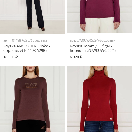
арт.
104498 A29B/бордовый
арт.
UW0UW05224/бордовый
Блузка ANGIOLIERI Pinko -
Блузка Tommy Hilfiger -
бордовый(104498 A29B)
бордовый(UW0UW05224)
18 550 ₽
6 370 ₽