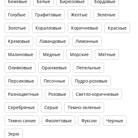
Бежевые
Белые
Бирюзовые
Бордовые
Голубые
Графитовые
Желтые
Зеленые
Золотые
Коралловые
Коричневые
Красные
Кремовые
Лавандовые
Лимонные
Малиновые
Медные
Морские
Мятные
Оливковые
Оранжевые
Пепельные
Персиковые
Песочные
Пудро-розовые
Разноцветные
Розовые
Светло-коричневые
Серебряные
Серые
Темно-зеленые
Темно-синие
Фиолетовые
Фуксии
Черные
Экрю