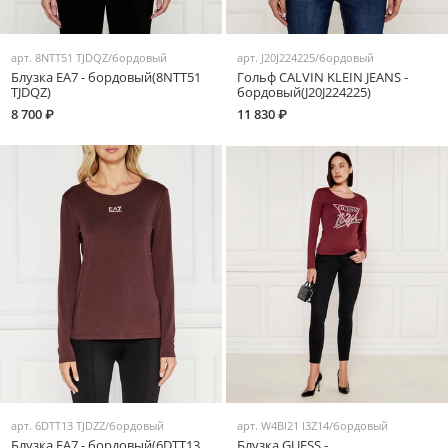
арт.
8NTT51 TJDQZ/бордовый
арт.
J20J224225/бордовый
Блузка EA7 - бордовый(8NTT51
Гольф CALVIN KLEIN JEANS -
TJDQZ)
бордовый(J20J224225)
8 700 ₽
11 830 ₽
арт.
6DTT13 TJDZZ/бордовый
арт.
W4BI21 I3Z14/бордовый
Блузка EA7 - бордовый(6DTT13
Блузка GUESS -