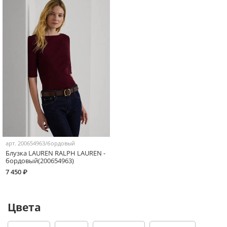
арт.
200654963/бордовый
Блузка LAUREN RALPH LAUREN -
бордовый(200654963)
7 450 ₽
Цвета